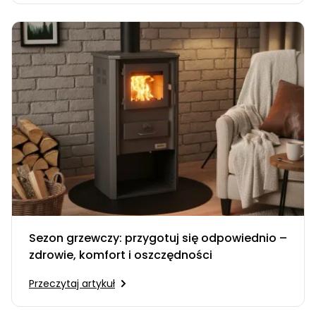
Sezon grzewczy: przygotuj się odpowiednio –
zdrowie, komfort i oszczędności
Przeczytaj artykuł