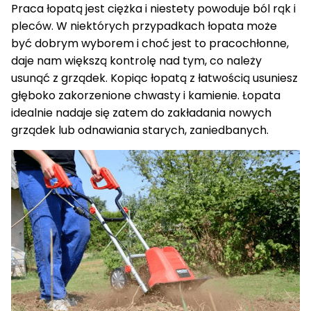
ogrodowe
do
akumulatorowe
Praca łopatą jest ciężka i niestety powoduje ból rąk i
quada
Karmy
Stoły
Detergenty
kosiarek
Tokarki
pleców. W niektórych przypadkach łopata może
PROMINENT
warsztatowe
Parasole
Sekatory
być dobrym wyborem i choć jest to pracochłonne,
ogrodowe
Noże do
ogrodowe
Zabawki
daje nam większą kontrolę nad tym, co należy
kosiarek
Koparki
wodne
Domki
usunąć z grządek. Kopiąc łopatą z łatwością usuniesz
Akcesoria
ogrodowe
głęboko zakorzenione chwasty i kamienie. Łopata
do
Zagęszczarki
Inne
podlewania
idealnie nadaje się zatem do zakładania nowych
i
Akcesoria
ogrodu
grządek lub odnawiania starych, zaniedbanych.
transportery
na
balkon i
Grille
taras
ogrodowe
Zamiatarki
Piły
Piły do
ogrodowe
betonu
do cięcia
drewna
Narzędzia
pomiarowe
Łuparki
do
do
warsztatu
drewna