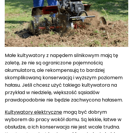
roślin
Szklarnie
ogrodowe
foliowe
Tunele
ogrodowe
Małe kultywatory z napędem silnikowym mają tę
Kompostowniki
zaletę, że nie są ograniczone pojemnością
ogrodowe
akumulatora, ale rekompensują to bardziej
Narzędzia
skomplikowaną konserwacją i wyższym poziomem
ogrodnicze
hałasu. Jeśli chcesz użyć takiego kultywatora na
ręczne
przykład w niedzielę, większość sąsiadów
prawdopodobnie nie będzie zachwycona hałasem.
Ziemie i
kory
Kultywatory elektryczne
mogą być dobrym
ogrodowe
wyborem do pracy wokół domu. Są lekkie, łatwe w
Akcesoria
obsłudze, a ich konserwacja nie jest wcale trudna.
ogrodowe