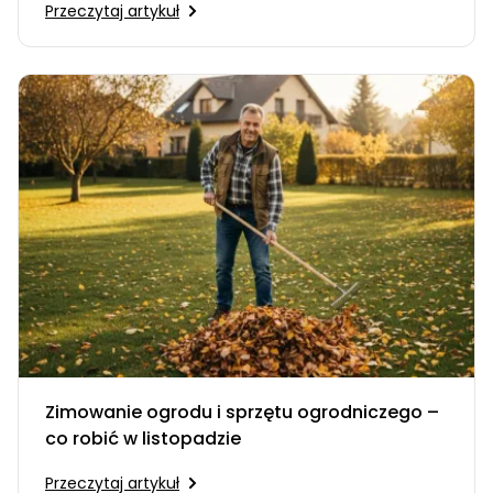
Przeczytaj artykuł
Zimowanie ogrodu i sprzętu ogrodniczego –
co robić w listopadzie
Przeczytaj artykuł