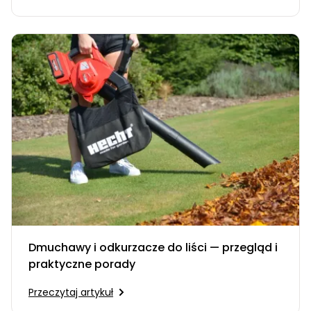
Dmuchawy i odkurzacze do liści — przegląd i
praktyczne porady
Przeczytaj artykuł