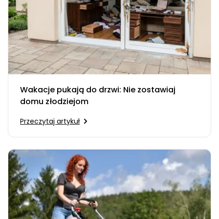
Wakacje pukają do drzwi: Nie zostawiaj
domu złodziejom
Przeczytaj artykuł