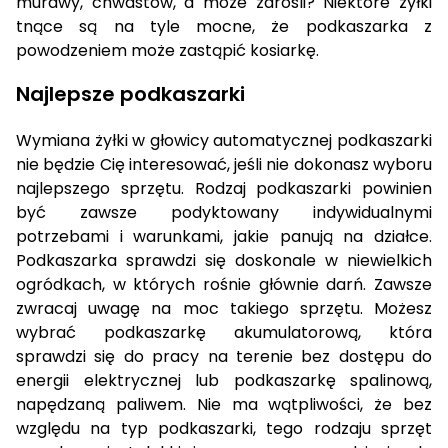
murawy, chwastów, a może zarośli? Niektóre żyłki
tnące są na tyle mocne, że podkaszarka z
powodzeniem może zastąpić kosiarkę.
Najlepsze podkaszarki
Wymiana żyłki w głowicy automatycznej podkaszarki
nie będzie Cię interesować, jeśli nie dokonasz wyboru
najlepszego sprzętu. Rodzaj podkaszarki powinien
być zawsze podyktowany indywidualnymi
potrzebami i warunkami, jakie panują na działce.
Podkaszarka sprawdzi się doskonale w niewielkich
ogródkach, w których rośnie głównie darń. Zawsze
zwracaj uwagę na moc takiego sprzętu. Możesz
wybrać podkaszarkę akumulatorową, która
sprawdzi się do pracy na terenie bez dostępu do
energii elektrycznej lub podkaszarkę spalinową,
napędzaną paliwem. Nie ma wątpliwości, że bez
względu na typ podkaszarki, tego rodzaju sprzęt