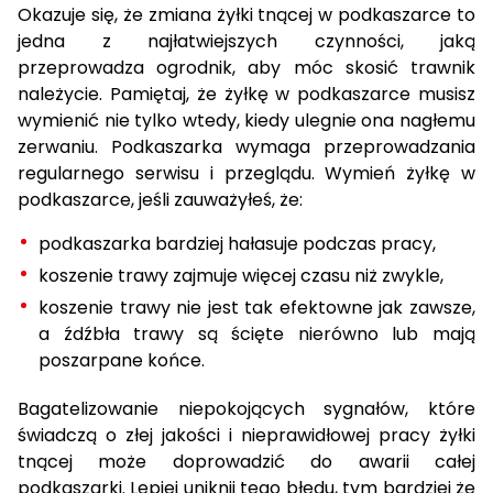
Okazuje się, że zmiana żyłki tnącej w podkaszarce to
Wentylatory,
Rozdrabniacze
jedna z najłatwiejszych czynności, jaką
klimatyzacje
do gałęzi
przeprowadza ogrodnik, aby móc skosić trawnik
Prostowniki
należycie. Pamiętaj, że żyłkę w podkaszarce musisz
Ogrodowe
samochodowe
dmuchawy
wymienić nie tylko wtedy, kiedy ulegnie ona nagłemu
i
zerwaniu. Podkaszarka wymaga przeprowadzania
Akcesoria
odkurzacze
regularnego serwisu i przeglądu. Wymień żyłkę w
warsztatowe
do liści
podkaszarce, jeśli zauważyłeś, że:
Ogrzewanie
Taczki,
podkaszarka bardziej hałasuje podczas pracy,
garażu i
wózki i
koszenie trawy zajmuje więcej czasu niż zwykle,
warsztatu
przyczepki
ogrodowe
koszenie trawy nie jest tak efektowne jak zawsze,
Wciągarki
a źdźbła trawy są ścięte nierówno lub mają
elektryczne
Rozsiewacze
poszarpane końce.
i ręczne
sadownicze
Bagatelizowanie niepokojących sygnałów, które
Pompy i
świadczą o złej jakości i nieprawidłowej pracy żyłki
hydrofory
tnącej może doprowadzić do awarii całej
ogrodowe
podkaszarki. Lepiej uniknij tego błędu, tym bardziej że