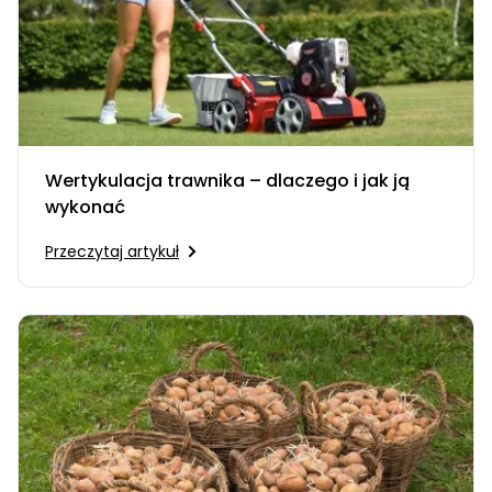
Wertykulacja trawnika – dlaczego i jak ją
wykonać
Przeczytaj artykuł