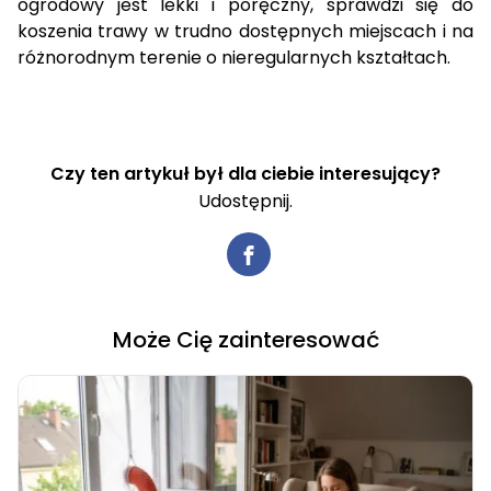
ogrodowy jest lekki i poręczny, sprawdzi się do
koszenia trawy w trudno dostępnych miejscach i na
różnorodnym terenie o nieregularnych kształtach.
Czy ten artykuł był dla ciebie interesujący?
Udostępnij.
Może Cię zainteresować