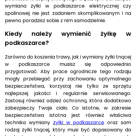
Myjki
wymiana żyłki w podkaszarce elektrycznej czy
ciśnieniowe
spalinowej nie jest zadaniem skomplikowanym i na
pewno poradzisz sobie z nim samodzielnie.
Zamiatarki
do
Kiedy należy wymienić żyłkę w
chodników
podkaszarce?
Odśnieżarki
i zamiatarki
Zarówno do koszenia trawy, jak i wymiany żyłki tnącej
do śniegu
w podkaszarce musisz się odpowiednio
przygotować. Aby prace ogrodnicze tego rodzaju
Łopaty
mogły przebiegać przy zachowaniu optymalnego
i pługi
bezpieczeństwa, korzystaj nie tylko ze sprzętu
do
najlepszej jakości i regularnie serwisowanego.
śniegu
na
Zastosuj również odzież ochronną, która dodatkowo
kółkach
zabezpieczy Twoje ciało. Co istotne, w zakresie
bezpieczeństwa istotna jest również właściwa
Opryskiwacze
technika wymiany
żyłki w podkaszarce
oraz sam
sadownicze i
rodzaj żyłki tnącej, który musi być dopasowany do
ogrodowe do