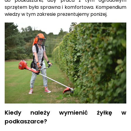
do podkaszarki, aby praca z tym ogrodowym
ogrodowe
do
akumulatorowe
quada
Karmy
sprzętem była sprawna i komfortowa. Kompendium
Stoły
Detergenty
kosiarek
Tokarki
PROMINENT
warsztatowe
wiedzy w tym zakresie prezentujemy poniżej.
Parasole
Sekatory
ogrodowe
Noże do
ogrodowe
Zabawki
kosiarek
Koparki
wodne
Domki
Akcesoria
ogrodowe
do
Zagęszczarki
Inne
podlewania
i
Akcesoria
ogrodu
transportery
na
balkon i
Grille
taras
ogrodowe
Zamiatarki
Piły
Piły do
ogrodowe
betonu
do cięcia
drewna
Narzędzia
pomiarowe
Kiedy należy wymienić żyłkę w
Łuparki
do
do
podkaszarce?
warsztatu
drewna