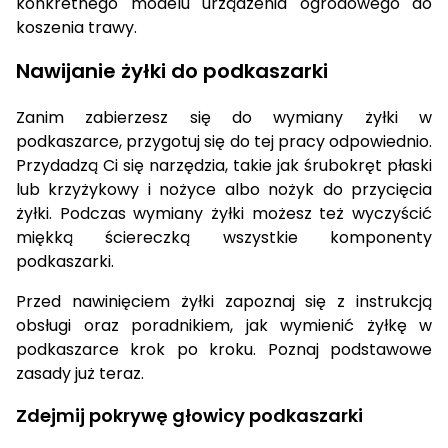
konkretnego modelu urządzenia ogrodowego do
roślin
koszenia trawy.
Szklarnie
ogrodowe
Nawijanie żyłki do podkaszarki
foliowe
Zanim zabierzesz się do wymiany żyłki w
Tunele
podkaszarce, przygotuj się do tej pracy odpowiednio.
ogrodowe
Przydadzą Ci się narzędzia, takie jak śrubokręt płaski
lub krzyżykowy i nożyce albo nożyk do przycięcia
Kompostowniki
żyłki. Podczas wymiany żyłki możesz też wyczyścić
ogrodowe
miękką ściereczką wszystkie komponenty
Narzędzia
podkaszarki.
ogrodnicze
ręczne
Przed nawinięciem żyłki zapoznaj się z instrukcją
obsługi oraz poradnikiem, jak wymienić żyłkę w
Ziemie i
podkaszarce krok po kroku. Poznaj podstawowe
kory
zasady już teraz.
ogrodowe
Zdejmij pokrywę głowicy podkaszarki
Akcesoria
ogrodowe