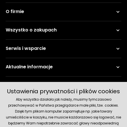
O firmie
Wszystko o zakupach
Serwis i wsparcie
Aktualne informacje
Metody płatności
Ustawienia prywatności i plików cookies
Aby wszystko działało jak należy, musimy tymczasowo
przechowywać w Państwa przeglądarce małe pliki, tzw. cookies.
Dzięki tym plikom komputer zapamiętuje np. jakie towary
umieściliście w koszyku, nie musicie każdorazowo się logować, nie
będziemy Wam niepotrzebnie zawracać głowy nieodpowiednią