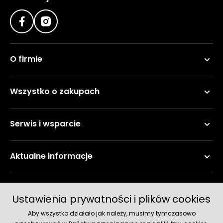
roślin
Szklarnie
ogrodowe
foliowe
O firmie
Tunele
ogrodowe
Wszystko o zakupach
Kompostowniki
ogrodowe
Serwis i wsparcie
Narzędzia
ogrodnicze
ręczne
Aktualne informacje
Ziemie i
kory
ogrodowe
Metody płatności
Ustawienia prywatności i plików cookies
Akcesoria
Aby wszystko działało jak należy, musimy tymczasowo
ogrodowe