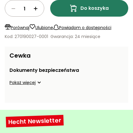
ogrodowe
do
akumulatorowe
quada
Karmy
Stoły
Detergenty
Do koszyka
kosiarek
Tokarki
PROMINENT
warsztatowe
Parasole
Sekatory
ogrodowe
Noże do
ogrodowe
Zabawki
Porównaj
Ulubione
Powiadom o dostępności
kosiarek
Koparki
wodne
Domki
Akcesoria
Kod: 270190027-0001
Gwarancja: 24 miesiące
ogrodowe
do
Zagęszczarki
Inne
podlewania
i
Akcesoria
ogrodu
Cewka
transportery
na
balkon i
Grille
Dokumenty bezpieczeństwa
taras
ogrodowe
Zamiatarki
Pokaż więcej
Piły
Piły do
ogrodowe
betonu
do cięcia
drewna
Narzędzia
pomiarowe
Łuparki
Hecht Newsletter
do
do
warsztatu
drewna