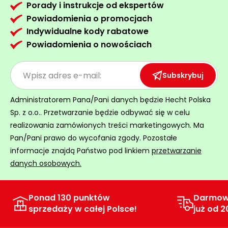
Porady i instrukcje od ekspertów
Wentylatory,
Rozdrabniacze
Powiadomienia o promocjach
klimatyzacje
do gałęzi
Indywidualne kody rabatowe
Prostowniki
Ogrodowe
Powiadomienia o nowościach
samochodowe
dmuchawy
i
Akcesoria
Subskrybuj
odkurzacze
warsztatowe
do liści
Administratorem Pana/Pani danych będzie Hecht Polska
Ogrzewanie
Taczki,
Sp. z o.o.. Przetwarzanie będzie odbywać się w celu
garażu i
wózki i
realizowania zamówionych treści marketingowych. Ma
warsztatu
przyczepki
Pan/Pani prawo do wycofania zgody. Pozostałe
ogrodowe
Wciągarki
informacje znajdą Państwo pod linkiem
przetwarzanie
elektryczne
Rozsiewacze
danych osobowych.
i ręczne
sadownicze
Pompy i
Ponad 130 punktów
Darmow
hydrofory
sprzedaży w całej Polsce!
już od 2
ogrodowe