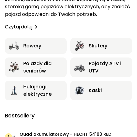
trawy
do liści
Akcesoria
Przedłużacze
Ciasteczka
1278
spalinowe
elektryczne
Akcesoria
Leżaki
Klimatory
Części i
elektryczne
elektryczne
ogrodowe
ręczne
ochronne
elektryczne
i aeratory
Glebogryzarki
program
szeroką gamą pojazdów elektrycznych, aby znaleźć
ogrodowe
UTV
Części i
Akcesoria
Akcesoria
Haki i
Spawarki
Filtry
i sauny
Nagrzewnice
Samochody,
Budy
do
Piły
Pługi
do
ogrodowe
wodne
akcesoria
Hydrofory
Strug
Aeratory i
spalinowe
i kultywatory
1278
Spalinowe
akcesoria
ACCU
Akcesoria do
do
do
obracaki
i
do
pojazd odpowiedni do Twoich potrzeb.
olejowe
quady i
dla
żywopłotu
do
do
skuterów
Końcówki
Kosiarki
do
Akcesoria
Akcesoria do
Buggy
Części i
wertykulatory
spalinowe
Hulajnogi
dmuchawy
do
program
myjek
zamiatarki
odśnieżarki
do
przyłbice
basenu
Przysmaki
motorki
psów
Zabawki
Ławki
gałęzi
śniegu
Wentylatory
Części i
i złączki
ACCU
spalinowe
podkaszarek
do grilli
opryskiwaczy
spalinowe
akcesoria
do trawy
elektryczne
do liści
Czytaj dalej
Akcesoria
wykaszarek
6260
Akcesoria
ciśnieniowych
drewna
do
Nagrzewnice
ogrodowe
kolumnowe
akcesoria do
Akcesoria do
ogrodowe
program
Frezarki
dla
i kos
do
Odkurzacze
i części
Drapaki
do nożyc
spawania
gazowe
Trampoliny
Łopaty
Kosiarki
wertykulatorów
glebogryzarek
6260
Crossy
Części i
traktorków
ACCU
Łopaty,
dzieci
automatyczne
do pomp
dla
ogrodowych
ogrodowe
Podkaszarki
plastikowe
Kaski
Krzesła i
Węże
Grzejniki
akumulatorowe
i aeratorów
i
elektryczne
akcesoria
ogrodowych
Rowery
Skutery
program
szpadle
Betoniarki
kotów
do śniegu
fotele
ACCU
ogrodowe
elektryczne
Spawarki
kultywatorów
dla
Siatki,
5140
i widły
budowlane
Skutery
Artykuły
ogrodowe
program
Kosiarki
Crossy
Meble
dmuchaw
szczotki,
Nakładki
podwodne
5140
Akcesoria
Klatki
dla
Pojazdy dla
Pojazdy ATV i
trójkołowe
spalinowe
ogrodowe
do liści
odkurzacze
Odkurzacze
antypoślizgowe
Stoły
Sekatory
grzewcze
Mieszadła
seniorów
UTV
zwierząt
przemysłowe
na buty
ogrodowe
Kosiarki
Kosy
Akumulatory
Akcesoria
Kurnik
listwowe
mechaniczne
do quadów
do
Piły i
dla
Skuwacze
Kompresory
Bony
Hulajnogi
Stoliki
i
Piły
do trawy
Kaski
basenu
noże
kur
do lodu
warsztatowe
na
elektryczne
podarunkowe
bębnowe
Akcesoria
(wykaszarki)
kółkach
do quada
Uzdatnianie
Piły
Pielęgnacja
Wiertnice
Kosiarki
Kultywatory i
Inne
Ogrzewanie
wody
ramowe
sierści
glebowe
Huśtawki
bijakowe
glebogryzarki
Kaski
Bestsellery
domu
ogrodowe
ogrodowe
na
Testery
Legowiska
Agregaty
Siekiery
Części i
crossa
Akcesoria
wody
dla psów
prądotwórcze
Oświetlenie
akcesoria
Programy
Quad akumulatorowy - HECHT 54100 RED
i