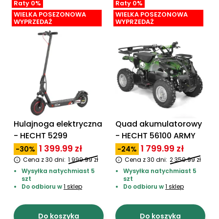
Raty 0%
Raty 0%
Wentylatory,
Rozdrabniacze
WIELKA POSEZONOWA
WIELKA POSEZONOWA
klimatyzacje
do gałęzi
WYPRZEDAŻ
WYPRZEDAŻ
Prostowniki
Ogrodowe
samochodowe
dmuchawy
i
Akcesoria
odkurzacze
warsztatowe
do liści
Ogrzewanie
Taczki,
garażu i
wózki i
warsztatu
Hulajnoga elektryczna
Quad akumulatorowy
przyczepki
- HECHT 5299
- HECHT 56100 ARMY
ogrodowe
Wciągarki
1 399.99 zł
1 799.99 zł
-30%
-24%
elektryczne
Rozsiewacze
Cena z 30 dni:
1 999.99 zł
Cena z 30 dni:
2 359.99 zł
i ręczne
sadownicze
Wysyłka natychmiast 5
Wysyłka natychmiast 5
szt
szt
Pompy i
Do odbioru w
1 sklep
Do odbioru w
1 sklep
hydrofory
ogrodowe
Do koszyka
Do koszyka