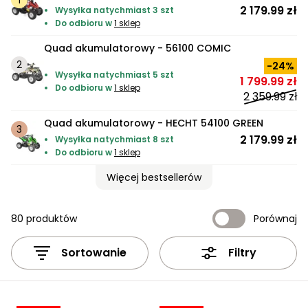
ogrodowe
do
akumulatorowe
2 179.99 zł
quada
Wysyłka natychmiast 3 szt
Karmy
Stoły
Detergenty
kosiarek
Do odbioru w
1 sklep
Tokarki
PROMINENT
warsztatowe
Parasole
Sekatory
ogrodowe
Quad akumulatorowy - 56100 COMIC
Noże do
ogrodowe
Zabawki
kosiarek
-24%
Koparki
wodne
Wysyłka natychmiast 5 szt
Domki
Akcesoria
1 799.99 zł
Do odbioru w
1 sklep
ogrodowe
do
2 359.99 zł
Zagęszczarki
Inne
podlewania
i
Akcesoria
Quad akumulatorowy - HECHT 54100 GREEN
ogrodu
transportery
na
2 179.99 zł
Wysyłka natychmiast 8 szt
balkon i
Grille
Do odbioru w
1 sklep
taras
ogrodowe
Zamiatarki
Więcej bestsellerów
Piły
Piły do
ogrodowe
80 produktów
Porównaj
betonu
do cięcia
drewna
Narzędzia
Sortowanie
Filtry
pomiarowe
Łuparki
do
do
warsztatu
drewna