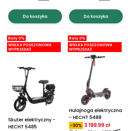
roślin
Szklarnie
Do koszyka
Do koszyka
ogrodowe
foliowe
Tunele
Raty 0%
Raty 0%
ogrodowe
WIELKA POSEZONOWA
WIELKA POSEZONOWA
WYPRZEDAŻ
WYPRZEDAŻ
Kompostowniki
ogrodowe
Narzędzia
ogrodnicze
ręczne
Ziemie i
kory
Hulajnoga elektryczna
ogrodowe
- HECHT 5488
Skuter elektryczny -
Akcesoria
3 199.99 zł
-30%
HECHT 5485
ogrodowe