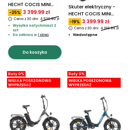
HECHT COCIS MINI
Skuter elektryczny -
BLACK
3 399.99 zł
-25%
HECHT COCIS MINI
Cena z 30 dni:
4 539.99 zł
CARBON
3 399.99 zł
-19%
Wysyłka natychmiast 2
Cena z 30 dni:
4 199.99 zł
szt
Do odbioru w
1 sklep
Niedostępne
Do koszyka
Raty 0%
Raty 0%
WIELKA POSEZONOWA
WIELKA POSEZONOWA
WYPRZEDAŻ
WYPRZEDAŻ