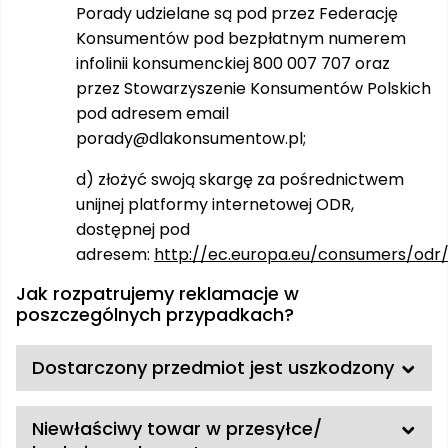
roślin
Porady udzielane są pod przez Federację
Konsumentów pod bezpłatnym numerem
Szklarnie
infolinii konsumenckiej 800 007 707 oraz
ogrodowe
przez Stowarzyszenie Konsumentów Polskich
foliowe
pod adresem email
Tunele
porady@dlakonsumentow.pl;
ogrodowe
d) złożyć swoją skargę za pośrednictwem
Kompostowniki
unijnej platformy internetowej ODR,
ogrodowe
dostępnej pod
adresem:
http://ec.europa.eu/consumers/odr
Narzędzia
ogrodnicze
Jak rozpatrujemy reklamacje w
ręczne
poszczególnych przypadkach?
Ziemie i
kory
Dostarczony przedmiot jest uszkodzony
ogrodowe
Akcesoria
Niewłaściwy towar w przesyłce/
ogrodowe