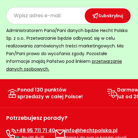
Subskrybuj
Administratorem Pana/Pani danych będzie Hecht Polska
Sp. z o.o.. Przetwarzanie będzie odbywać się w celu
realizowania zamówionych treści marketingowych. Ma
Pan/Pani prawo do wycofania zgody. Pozostałe
informacje znajdą Państwo pod linkiem
przetwarzanie
danych osobowych.
Ponad 130 punktów
Darmow
sprzedaży w całej Polsce!
już od 2
Potrzebujesz porady?
+48 95 711 71 40
info@hechtpolska.pl
Pn-Pt 8-16
Napisz do nas w każdej chwili