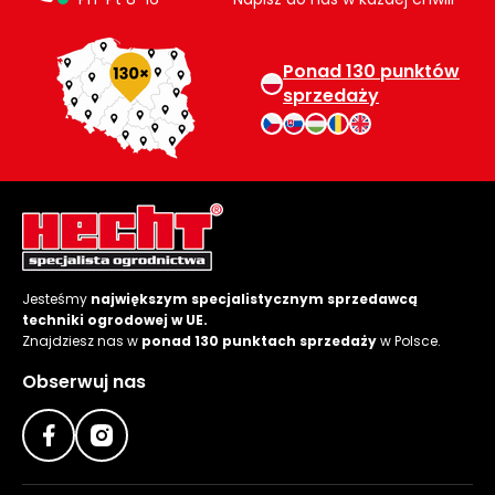
Ponad 130 punktów
sprzedaży
Jesteśmy
największym specjalistycznym sprzedawcą
techniki ogrodowej w UE.
Znajdziesz nas w
ponad 130 punktach sprzedaży
w Polsce.
Obserwuj nas