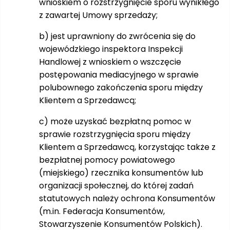
wnioskiem o rozstrzygnięcie sporu wynikłego
Myjki
z zawartej Umowy sprzedaży;
ciśnieniowe
b) jest uprawniony do zwrócenia się do
Zamiatarki
wojewódzkiego inspektora Inspekcji
do
Handlowej z wnioskiem o wszczęcie
chodników
postępowania mediacyjnego w sprawie
Odśnieżarki
polubownego zakończenia sporu między
i zamiatarki
Klientem a Sprzedawcą;
do śniegu
c) może uzyskać bezpłatną pomoc w
Łopaty
sprawie rozstrzygnięcia sporu między
i pługi
Klientem a Sprzedawcą, korzystając także z
do
śniegu
bezpłatnej pomocy powiatowego
na
(miejskiego) rzecznika konsumentów lub
kółkach
organizacji społecznej, do której zadań
statutowych należy ochrona Konsumentów
Opryskiwacze
(m.in. Federacja Konsumentów,
sadownicze i
ogrodowe do
Stowarzyszenie Konsumentów Polskich).