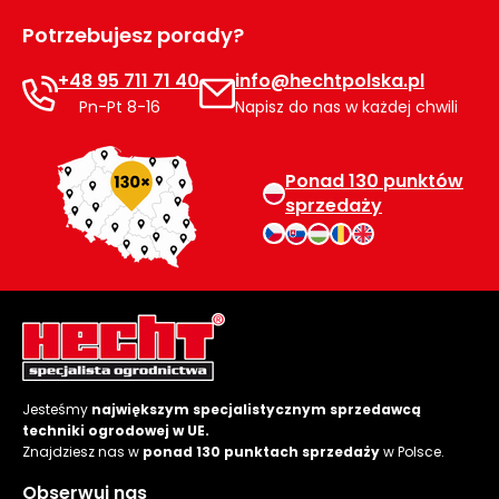
Myjki
Potrzebujesz porady?
ciśnieniowe
+48 95 711 71 40
info@hechtpolska.pl
Zamiatarki
Pn-Pt 8-16
Napisz do nas w każdej chwili
do
chodników
Odśnieżarki
Ponad 130 punktów
i zamiatarki
sprzedaży
do śniegu
Łopaty
i pługi
do
śniegu
na
kółkach
Jesteśmy
największym specjalistycznym sprzedawcą
techniki ogrodowej w UE.
Opryskiwacze
Znajdziesz nas w
ponad 130 punktach sprzedaży
w Polsce.
sadownicze i
ogrodowe do
Obserwuj nas