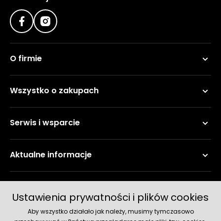
roślin
Szklarnie
ogrodowe
foliowe
O firmie
Tunele
ogrodowe
Wszystko o zakupach
Kompostowniki
ogrodowe
Serwis i wsparcie
Narzędzia
ogrodnicze
ręczne
Aktualne informacje
Ziemie i
kory
ogrodowe
Metody płatności
Ustawienia prywatności i plików cookies
Akcesoria
Aby wszystko działało jak należy, musimy tymczasowo
ogrodowe