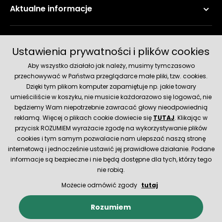
Aktualne informacje
Metody płatności
Ustawienia prywatności i plików cookies
Aby wszystko działało jak należy, musimy tymczasowo
przechowywać w Państwa przeglądarce małe pliki, tzw. cookies.
Dzięki tym plikom komputer zapamiętuje np. jakie towary
umieściliście w koszyku, nie musicie każdorazowo się logować, nie
będziemy Wam niepotrzebnie zawracać głowy nieodpowiednią
reklamą. Więcej o plikach cookie dowiecie się
TUTAJ
. Klikając w
przycisk ROZUMIEM wyrażacie zgodę na wykorzystywanie plików
Metody dostawy
cookies i tym samym pozwalacie nam ulepszać naszą stronę
internetową i jednocześnie ustawić jej prawidłowe działanie. Podane
informacje są bezpieczne i nie będą dostępne dla tych, którzy tego
nie robią.
Możecie odmówić zgody
tutaj
© 2026 Hecht.cz
Polityka Cookies
Regulamin sklepu
Rozumiem
Sklep internetowy stworzył i technicznie wspiera
SIMPLIA.cz