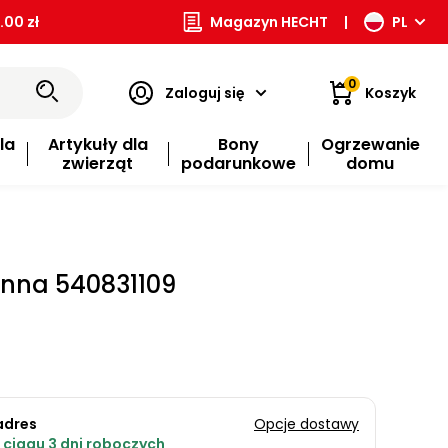
00 zł
Magazyn HECHT
|
PL
0
Zaloguj się
Koszyk
la
Artykuły dla
Bony
Ogrzewanie
zwierząt
podarunkowe
domu
nna 540831109
adres
Opcje dostawy
ciągu 3 dni roboczych