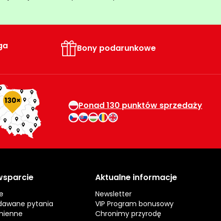
ga
Bony podarunkowe
Ponad 130 punktów sprzedaży
 wsparcie
Aktualne informacje
e
Newsletter
dawane pytania
VIP Program bonusowy
mienne
Chronimy przyrodę