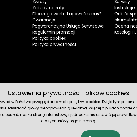
Zwroty
Serwisy
Zakupy na raty
Instrukcje
Dlaczego warto kupować u nas?
Odbiór spr
Gwarancja
akumulat
Pogwarancyjna Usługa Serwisowa
Ocena nas
Regulamin promocji
Katalog H
Polityka cookies
Polityka prywatności
Ustawienia prywatności i plików cookies
Metody 
ć w Państwa przeglądarce małe pliki, tzw. cookies. Dzięki tym plikom ko
nie zawracać głowy nieodpowiednią reklamą. Więcej o plikach cookie do
lepszać naszą stronę internetową i jednocześnie ustawić jej prawidłowe
dla tych, którzy tego nie robią.