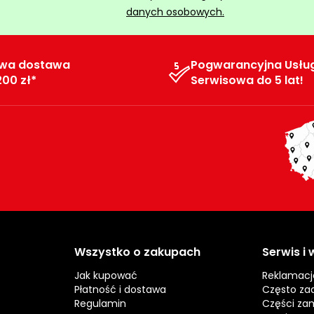
danych osobowych.
wa dostawa
Pogwarancyjna Usłu
200 zł*
Serwisowa do 5 lat!
Wszystko o zakupach
Serwis i
Jak kupować
Reklamacj
Płatność i dostawa
Często za
Regulamin
Części za