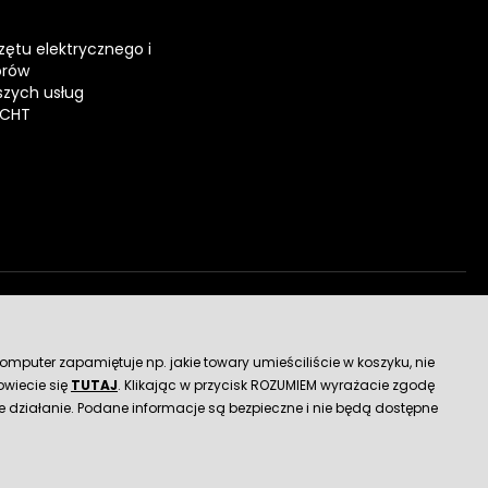
zętu elektrycznego i
orów
zych usług
ECHT
dostawy
mputer zapamiętuje np. jakie towary umieściliście w koszyku, nie
wiecie się
TUTAJ
. Klikając w przycisk ROZUMIEM wyrażacie zgodę
 działanie. Podane informacje są bezpieczne i nie będą dostępne