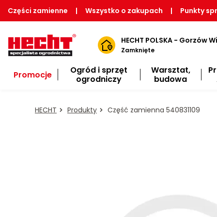
Części zamienne
|
Wszystko o zakupach
|
Punkty sp
HECHT POLSKA - Gorzów Wi
Zamknięte
Ogród i sprzęt
Warsztat,
P
Promocje
ogrodniczy
budowa
HECHT
Produkty
Część zamienna 540831109