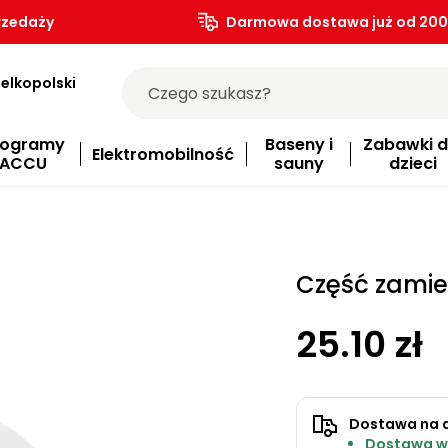
rzedaży
Darmowa dostawa już od 200.
elkopolski
rogramy
Baseny i
Zabawki d
Elektromobilność
ACCU
sauny
dzieci
Część zamie
25.10 zł
Dostawa na 
Dostawa w 