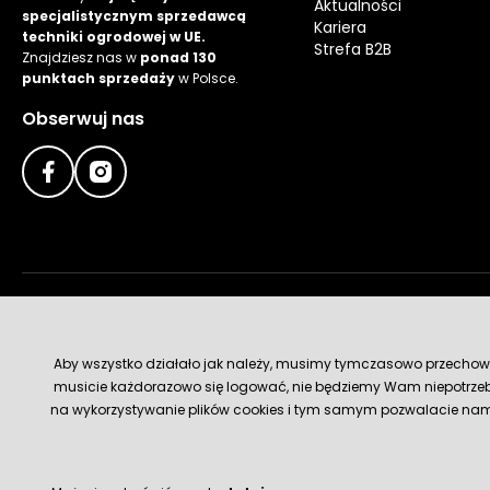
Aktualności
specjalistycznym sprzedawcą
Kariera
techniki ogrodowej w UE.
Strefa B2B
Znajdziesz nas w
ponad 130
punktach sprzedaży
w Polsce.
Obserwuj nas
Metody płatności
Aby wszystko działało jak należy, musimy tymczasowo przechowywa
musicie każdorazowo się logować, nie będziemy Wam niepotrzeb
na wykorzystywanie plików cookies i tym samym pozwalacie nam u