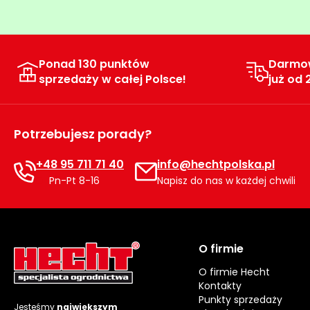
Ponad 130 punktów
Darmo
sprzedaży w całej Polsce!
już od 
Potrzebujesz porady?
+48 95 711 71 40
info@hechtpolska.pl
Pn-Pt 8-16
Napisz do nas w każdej chwili
O firmie
O firmie Hecht
Kontakty
Punkty sprzedaży
Jesteśmy
największym