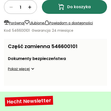
ogrodowe
do
akumulatorowe
quada
Karmy
Stoły
Detergenty
Do koszyka
kosiarek
Tokarki
PROMINENT
warsztatowe
Parasole
Sekatory
ogrodowe
Noże do
ogrodowe
Zabawki
Porównaj
Ulubione
Powiadom o dostępności
kosiarek
Koparki
wodne
Domki
Akcesoria
Kod: 546600101
Gwarancja: 24 miesiące
ogrodowe
do
Zagęszczarki
Inne
podlewania
i
Akcesoria
ogrodu
Część zamienna 546600101
transportery
na
balkon i
Grille
Dokumenty bezpieczeństwa
taras
ogrodowe
Zamiatarki
Pokaż więcej
Piły
Piły do
ogrodowe
betonu
do cięcia
drewna
Narzędzia
pomiarowe
Łuparki
Hecht Newsletter
do
do
warsztatu
drewna