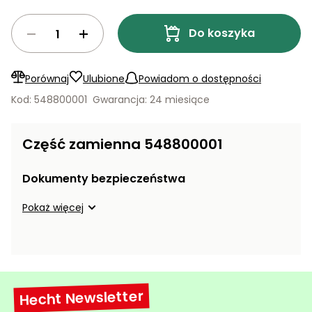
ogrodowe
do
akumulatorowe
quada
Karmy
Stoły
Detergenty
kosiarek
Tokarki
PROMINENT
warsztatowe
Do koszyka
Parasole
Sekatory
ogrodowe
Noże do
ogrodowe
Zabawki
kosiarek
Koparki
wodne
Domki
Porównaj
Ulubione
Powiadom o dostępności
Akcesoria
ogrodowe
do
Kod: 548800001
Gwarancja: 24 miesiące
Zagęszczarki
Inne
podlewania
i
Akcesoria
ogrodu
transportery
na
Część zamienna 548800001
balkon i
Grille
taras
ogrodowe
Zamiatarki
Dokumenty bezpieczeństwa
Piły
Piły do
Pokaż więcej
ogrodowe
betonu
do cięcia
drewna
Narzędzia
pomiarowe
Łuparki
do
do
Hecht Newsletter
warsztatu
drewna