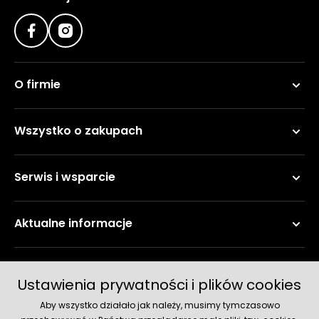
roślin
Szklarnie
ogrodowe
foliowe
O firmie
Tunele
ogrodowe
Wszystko o zakupach
Kompostowniki
ogrodowe
Serwis i wsparcie
Narzędzia
ogrodnicze
ręczne
Aktualne informacje
Ziemie i
kory
ogrodowe
Metody płatności
Ustawienia prywatności i plików cookies
Akcesoria
Aby wszystko działało jak należy, musimy tymczasowo
ogrodowe