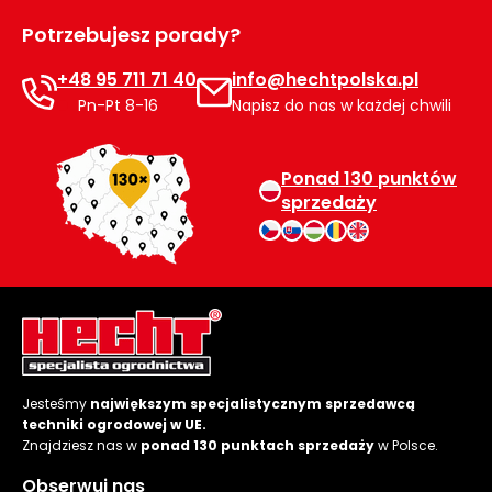
Myjki
Potrzebujesz porady?
ciśnieniowe
+48 95 711 71 40
info@hechtpolska.pl
Zamiatarki
Pn-Pt 8-16
Napisz do nas w każdej chwili
do
chodników
Odśnieżarki
Ponad 130 punktów
i zamiatarki
sprzedaży
do śniegu
Łopaty
i pługi
do
śniegu
na
kółkach
Jesteśmy
największym specjalistycznym sprzedawcą
techniki ogrodowej w UE.
Opryskiwacze
Znajdziesz nas w
ponad 130 punktach sprzedaży
w Polsce.
sadownicze i
ogrodowe do
Obserwuj nas