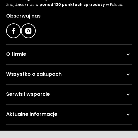
roślin
Znajdziesz nas w
ponad 130 punktach sprzedaży
w Polsce.
Szklarnie
Obserwuj nas
ogrodowe
foliowe
Tunele
ogrodowe
O firmie
Kompostowniki
ogrodowe
Wszystko o zakupach
Narzędzia
ogrodnicze
ręczne
Serwis i wsparcie
Ziemie i
kory
Aktualne informacje
ogrodowe
Akcesoria
Metody płatności
ogrodowe