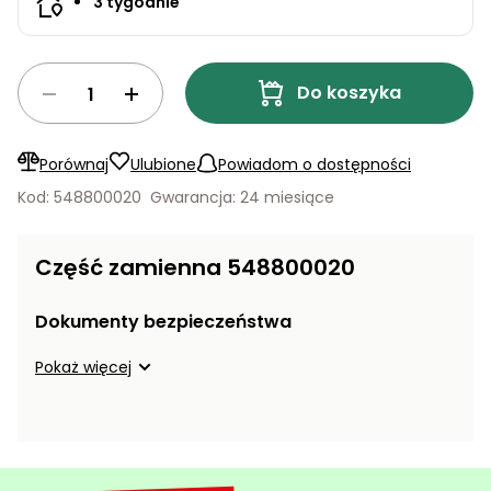
3 tygodnie
ogrodowe
do
akumulatorowe
quada
Karmy
Stoły
Detergenty
kosiarek
Tokarki
PROMINENT
warsztatowe
Parasole
Sekatory
ogrodowe
Noże do
ogrodowe
Zabawki
Do koszyka
kosiarek
Koparki
wodne
Domki
Akcesoria
ogrodowe
do
Zagęszczarki
Porównaj
Ulubione
Powiadom o dostępności
Inne
podlewania
i
Akcesoria
Kod: 548800020
Gwarancja: 24 miesiące
ogrodu
transportery
na
balkon i
Grille
taras
Część zamienna 548800020
ogrodowe
Zamiatarki
Piły
Dokumenty bezpieczeństwa
Piły do
ogrodowe
betonu
do cięcia
Pokaż więcej
drewna
Narzędzia
pomiarowe
Łuparki
do
do
warsztatu
drewna