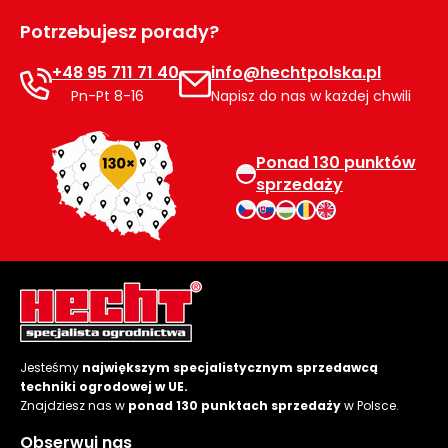
Myjki
Potrzebujesz porady?
ciśnieniowe
+48 95 711 71 40
info@hechtpolska.pl
Zamiatarki
Pn-Pt 8-16
Napisz do nas w każdej chwili
do
chodników
Odśnieżarki
Ponad 130 punktów
i zamiatarki
sprzedaży
do śniegu
Łopaty
i pługi
do
śniegu
na
kółkach
Jesteśmy
największym specjalistycznym sprzedawcą
techniki ogrodowej w UE.
Opryskiwacze
Znajdziesz nas w
ponad 130 punktach sprzedaży
w Polsce.
sadownicze i
ogrodowe do
Obserwuj nas