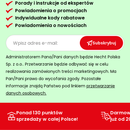
Porady i instrukcje od ekspertów
Wentylatory,
Rozdrabniacze
Powiadomienia o promocjach
klimatyzacje
do gałęzi
Indywidualne kody rabatowe
Prostowniki
Ogrodowe
Powiadomienia o nowościach
samochodowe
dmuchawy
i
Akcesoria
Subskrybuj
odkurzacze
warsztatowe
do liści
Administratorem Pana/Pani danych będzie Hecht Polska
Ogrzewanie
Taczki,
Sp. z o.o.. Przetwarzanie będzie odbywać się w celu
garażu i
wózki i
realizowania zamówionych treści marketingowych. Ma
warsztatu
przyczepki
Pan/Pani prawo do wycofania zgody. Pozostałe
ogrodowe
Wciągarki
informacje znajdą Państwo pod linkiem
przetwarzanie
elektryczne
Rozsiewacze
danych osobowych.
i ręczne
sadownicze
Pompy i
Ponad 130 punktów
Darmow
hydrofory
sprzedaży w całej Polsce!
już od 2
ogrodowe