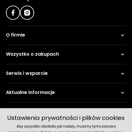
roślin
Szklarnie
ogrodowe
foliowe
O firmie
Tunele
ogrodowe
Wszystko o zakupach
Kompostowniki
ogrodowe
Serwis i wsparcie
Narzędzia
ogrodnicze
ręczne
Aktualne informacje
Ziemie i
kory
ogrodowe
Metody płatności
Ustawienia prywatności i plików cookies
Akcesoria
Aby wszystko działało jak należy, musimy tymczasowo
ogrodowe