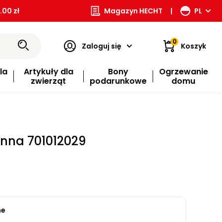
00 zł
Magazyn HECHT
|
PL
0
Zaloguj się
Koszyk
la
Artykuły dla
Bony
Ogrzewanie
zwierząt
podarunkowe
domu
nna 701012029
ne