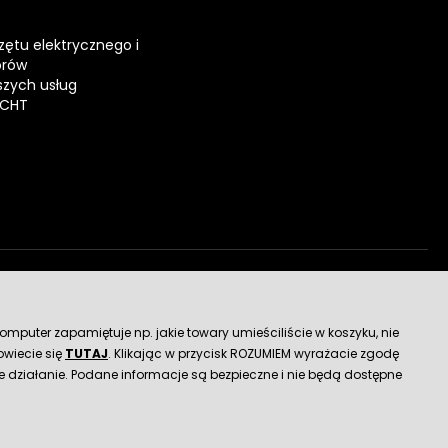
zętu elektrycznego i
orów
zych usług
ECHT
dostawy
mputer zapamiętuje np. jakie towary umieściliście w koszyku, nie
wiecie się
TUTAJ
. Klikając w przycisk ROZUMIEM wyrażacie zgodę
 działanie. Podane informacje są bezpieczne i nie będą dostępne