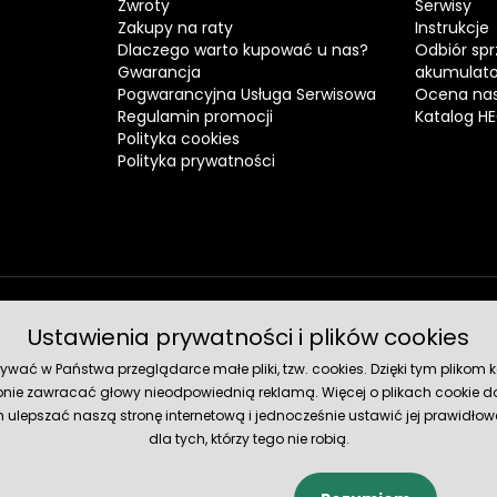
Zwroty
Serwisy
Zakupy na raty
Instrukcje
Dlaczego warto kupować u nas?
Odbiór spr
Gwarancja
akumulat
Pogwarancyjna Usługa Serwisowa
Ocena nas
Regulamin promocji
Katalog H
Polityka cookies
Polityka prywatności
Ustawienia prywatności i plików cookies
Metody 
ć w Państwa przeglądarce małe pliki, tzw. cookies. Dzięki tym plikom ko
nie zawracać głowy nieodpowiednią reklamą. Więcej o plikach cookie do
lepszać naszą stronę internetową i jednocześnie ustawić jej prawidłowe
dla tych, którzy tego nie robią.