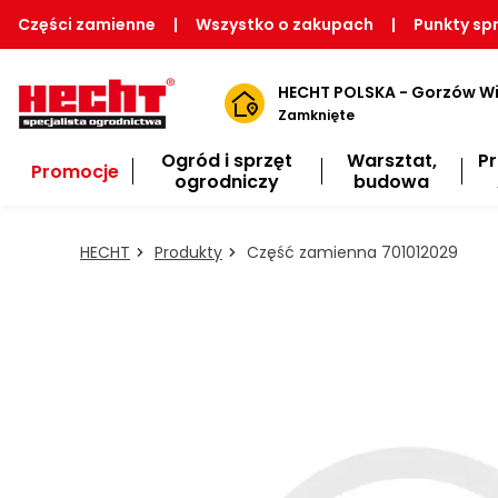
Części zamienne
|
Wszystko o zakupach
|
Punkty sp
HECHT POLSKA - Gorzów Wi
Zamknięte
Ogród i sprzęt
Warsztat,
P
Promocje
ogrodniczy
budowa
HECHT
Produkty
Część zamienna 701012029