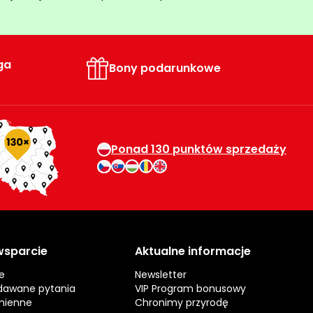
ga
Bony podarunkowe
Ponad 130 punktów sprzedaży
 wsparcie
Aktualne informacje
e
Newsletter
dawane pytania
VIP Program bonusowy
mienne
Chronimy przyrodę