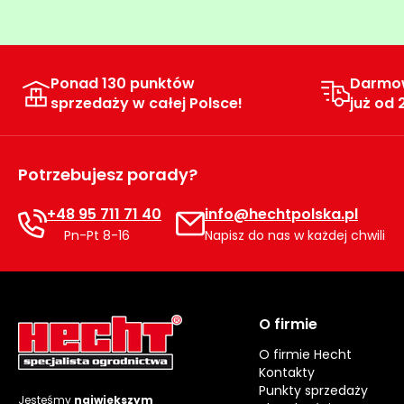
Ponad 130 punktów
Darmo
sprzedaży w całej Polsce!
już od 
Potrzebujesz porady?
+48 95 711 71 40
info@hechtpolska.pl
Pn-Pt 8-16
Napisz do nas w każdej chwili
O firmie
O firmie Hecht
Kontakty
Punkty sprzedaży
Jesteśmy
największym