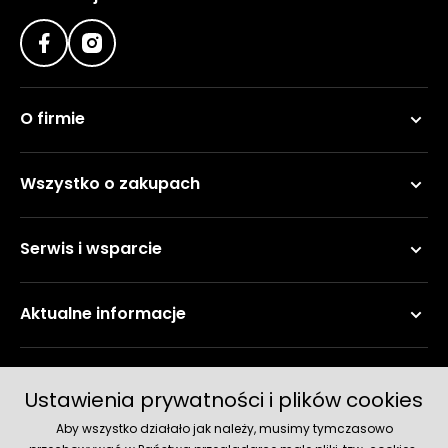
roślin
Szklarnie
ogrodowe
foliowe
O firmie
Tunele
ogrodowe
Wszystko o zakupach
Kompostowniki
ogrodowe
Serwis i wsparcie
Narzędzia
ogrodnicze
ręczne
Aktualne informacje
Ziemie i
kory
ogrodowe
Metody płatności
Ustawienia prywatności i plików cookies
Akcesoria
Aby wszystko działało jak należy, musimy tymczasowo
ogrodowe