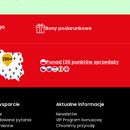
ga
Bony podarunkowe
Ponad 130 punktów sprzedaży
 wsparcie
Aktualne informacje
e
Newsletter
dawane pytania
VIP Program bonusowy
mienne
Chronimy przyrodę