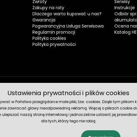
Zwroty
Serwisy
Zakupy na raty
Instrukcje
Dlaczego warto kupować u nas?
Odbiór spr
Gwarancja
akumulat
Pogwarancyjna Usługa Serwisowa
Ocena nas
Regulamin promocji
Katalog H
Polityka cookies
Polityka prywatności
Ustawienia prywatności i plików cookies
Metody 
ć w Państwa przeglądarce małe pliki, tzw. cookies. Dzięki tym plikom ko
nie zawracać głowy nieodpowiednią reklamą. Więcej o plikach cookie do
lepszać naszą stronę internetową i jednocześnie ustawić jej prawidłowe
dla tych, którzy tego nie robią.