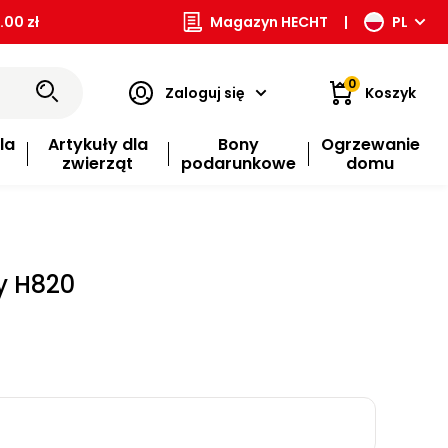
00 zł
Magazyn HECHT
|
PL
0
Zaloguj się
Koszyk
la
Artykuły dla
Bony
Ogrzewanie
zwierząt
podarunkowe
domu
y H820