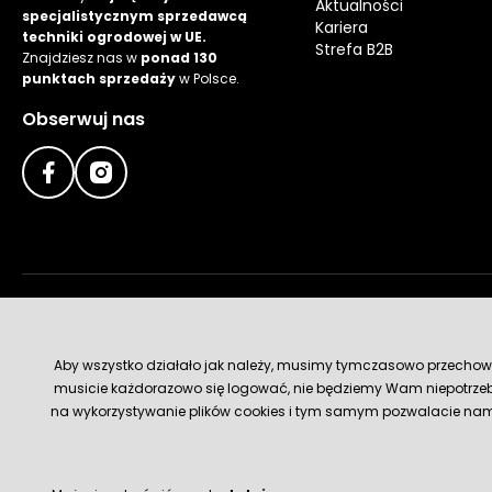
Aktualności
specjalistycznym sprzedawcą
Kariera
techniki ogrodowej w UE.
Strefa B2B
Znajdziesz nas w
ponad 130
punktach sprzedaży
w Polsce.
Obserwuj nas
Metody płatności
Aby wszystko działało jak należy, musimy tymczasowo przechowywa
musicie każdorazowo się logować, nie będziemy Wam niepotrzeb
na wykorzystywanie plików cookies i tym samym pozwalacie nam u