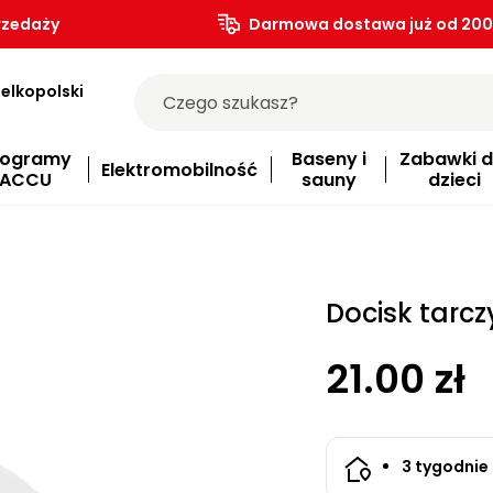
rzedaży
Darmowa dostawa już od 200.
elkopolski
rogramy
Baseny i
Zabawki d
Elektromobilność
ACCU
sauny
dzieci
Docisk tarcz
21.00 zł
3 tygodnie