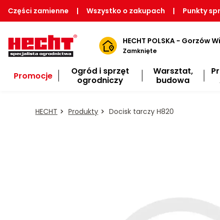
Części zamienne
|
Wszystko o zakupach
|
Punkty sp
HECHT POLSKA - Gorzów Wi
Zamknięte
Ogród i sprzęt
Warsztat,
P
Promocje
ogrodniczy
budowa
HECHT
Produkty
Docisk tarczy H820