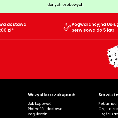
danych osobowych.
wa dostawa
Pogwarancyjna Usłu
200 zł*
Serwisowa do 5 lat!
Wszystko o zakupach
Serwis i
Jak kupować
Reklamacj
Płatność i dostawa
Często za
Regulamin
Części za