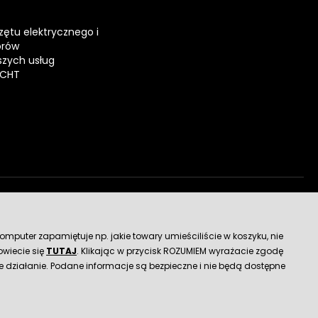
zętu elektrycznego i
orów
zych usług
ECHT
dostawy
mputer zapamiętuje np. jakie towary umieściliście w koszyku, nie
wiecie się
TUTAJ
. Klikając w przycisk ROZUMIEM wyrażacie zgodę
 działanie. Podane informacje są bezpieczne i nie będą dostępne