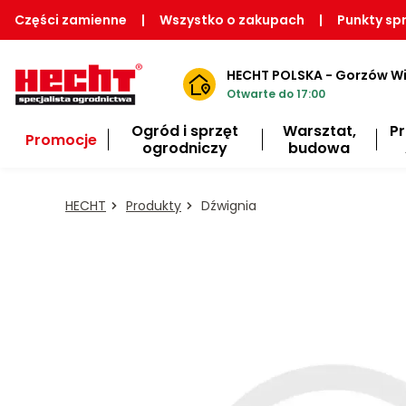
Części zamienne
|
Wszystko o zakupach
|
Punkty sp
HECHT POLSKA - Gorzów Wi
Otwarte do 17:00
Ogród i sprzęt
Warsztat,
P
Promocje
ogrodniczy
budowa
HECHT
Produkty
Dźwignia