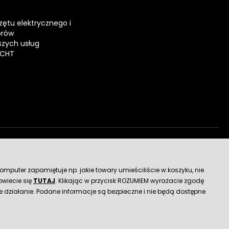
zętu elektrycznego i
orów
zych usług
ECHT
dostawy
mputer zapamiętuje np. jakie towary umieściliście w koszyku, nie
wiecie się
TUTAJ
. Klikając w przycisk ROZUMIEM wyrażacie zgodę
 działanie. Podane informacje są bezpieczne i nie będą dostępne