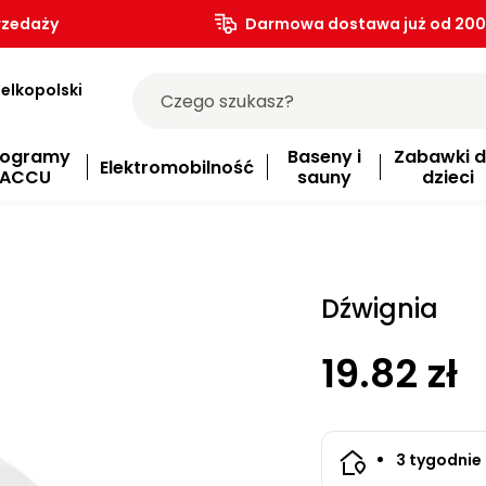
rzedaży
Darmowa dostawa już od 200.
elkopolski
rogramy
Baseny i
Zabawki d
Elektromobilność
ACCU
sauny
dzieci
Dźwignia
19.82 zł
3 tygodnie