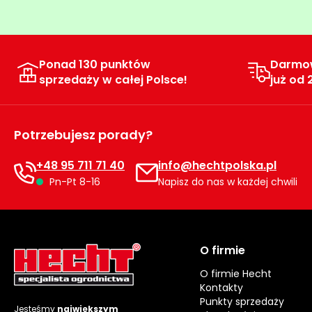
Ponad 130 punktów
Darmo
sprzedaży w całej Polsce!
już od 
Potrzebujesz porady?
+48 95 711 71 40
info@hechtpolska.pl
Pn-Pt 8-16
Napisz do nas w każdej chwili
O firmie
O firmie Hecht
Kontakty
Punkty sprzedaży
Jesteśmy
największym