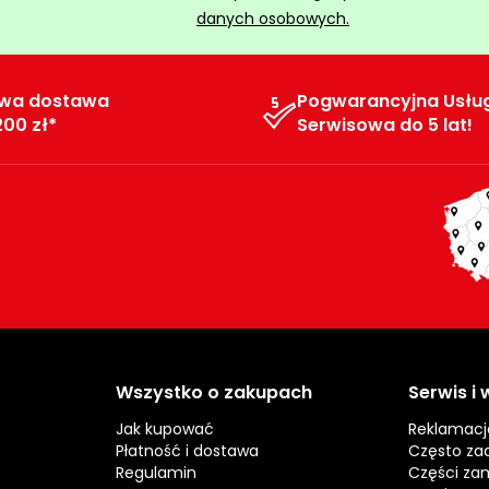
danych osobowych.
wa dostawa
Pogwarancyjna Usłu
200 zł*
Serwisowa do 5 lat!
Wszystko o zakupach
Serwis i
Jak kupować
Reklamacj
Płatność i dostawa
Często za
Regulamin
Części za