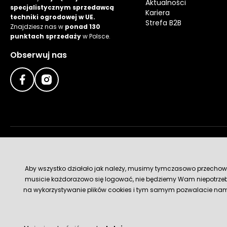
Aktualności
specjalistycznym sprzedawcą
Kariera
techniki ogrodowej w UE.
Strefa B2B
Znajdziesz nas w
ponad 130
punktach sprzedaży
w Polsce.
Obserwuj nas
Metody płatności
Aby wszystko działało jak należy, musimy tymczasowo przechowywa
musicie każdorazowo się logować, nie będziemy Wam niepotrzeb
na wykorzystywanie plików cookies i tym samym pozwalacie nam u