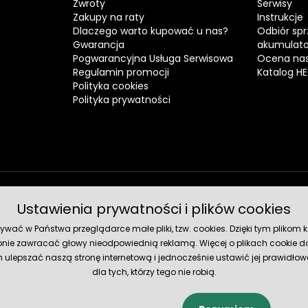
Zwroty
Serwisy
Zakupy na raty
Instrukcje
Dlaczego warto kupować u nas?
Odbiór spr
Gwarancja
akumulat
Pogwarancyjna Usługa Serwisowa
Ocena nas
Regulamin promocji
Katalog H
Polityka cookies
Polityka prywatności
Ustawienia prywatności i plików cookies
Metody 
ć w Państwa przeglądarce małe pliki, tzw. cookies. Dzięki tym plikom ko
nie zawracać głowy nieodpowiednią reklamą. Więcej o plikach cookie do
lepszać naszą stronę internetową i jednocześnie ustawić jej prawidłowe
dla tych, którzy tego nie robią.