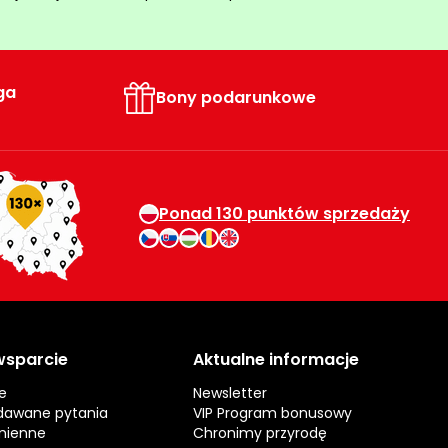
ga
Bony podarunkowe
Ponad 130 punktów sprzedaży
 wsparcie
Aktualne informacje
e
Newsletter
dawane pytania
VIP Program bonusowy
mienne
Chronimy przyrodę