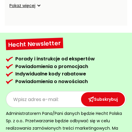
Wentylatory,
Pokaż więcej
Rozdrabniacze
klimatyzacje
do gałęzi
Prostowniki
Ogrodowe
samochodowe
dmuchawy
i
Hecht Newsletter
Akcesoria
odkurzacze
warsztatowe
do liści
Porady i instrukcje od ekspertów
Ogrzewanie
Taczki,
Powiadomienia o promocjach
garażu i
wózki i
Indywidualne kody rabatowe
warsztatu
przyczepki
Powiadomienia o nowościach
ogrodowe
Wciągarki
elektryczne
Rozsiewacze
i ręczne
Subskrybuj
sadownicze
Pompy i
Administratorem Pana/Pani danych będzie Hecht Polska
hydrofory
Sp. z o.o.. Przetwarzanie będzie odbywać się w celu
ogrodowe
realizowania zamówionych treści marketingowych. Ma