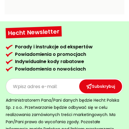
Wentylatory,
Rozdrabniacze
klimatyzacje
do gałęzi
Prostowniki
Ogrodowe
samochodowe
Hecht Newsletter
dmuchawy
i
Akcesoria
odkurzacze
Porady i instrukcje od ekspertów
warsztatowe
do liści
Powiadomienia o promocjach
Ogrzewanie
Taczki,
Indywidualne kody rabatowe
garażu i
wózki i
Powiadomienia o nowościach
warsztatu
przyczepki
ogrodowe
Wciągarki
Subskrybuj
elektryczne
Rozsiewacze
i ręczne
sadownicze
Administratorem Pana/Pani danych będzie Hecht Polska
Sp. z o.o.. Przetwarzanie będzie odbywać się w celu
Pompy i
realizowania zamówionych treści marketingowych. Ma
hydrofory
ogrodowe
Pan/Pani prawo do wycofania zgody. Pozostałe