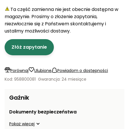
ogrodowe
do
akumulatorowe
quada
Karmy
Stoły
Detergenty
Ta część zamienna nie jest obecnie dostępna w
kosiarek
Tokarki
PROMINENT
warsztatowe
Parasole
Sekatory
magazynie. Prosimy o złożenie zapytania,
ogrodowe
Noże do
ogrodowe
Zabawki
niezwłocznie się z Państwem skontaktujemy i
kosiarek
Koparki
wodne
ustalimy możliwości dostawy.
Domki
Akcesoria
ogrodowe
do
Zagęszczarki
Inne
podlewania
Złóż zapytanie
i
Akcesoria
ogrodu
transportery
na
balkon i
Grille
taras
ogrodowe
Zamiatarki
Porównaj
Ulubione
Powiadom o dostępności
Kod: 958800081
Gwarancja: 24 miesiące
Piły
Piły do
ogrodowe
betonu
do cięcia
Gaźnik
drewna
Narzędzia
pomiarowe
Łuparki
Dokumenty bezpieczeństwa
do
do
warsztatu
Pokaż więcej
drewna