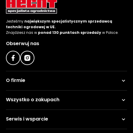
roślin
Szklarnie
ogrodowe
Jesteśmy
największym specjalistycznym sprzedawcą
foliowe
techniki ogrodowej w UE.
Znajdziesz nas w
ponad 130 punktach sprzedaży
w Polsce.
Tunele
Obserwuj nas
ogrodowe
Kompostowniki
ogrodowe
Narzędzia
O firmie
ogrodnicze
ręczne
Wszystko o zakupach
Ziemie i
kory
ogrodowe
Serwis i wsparcie
Akcesoria
ogrodowe