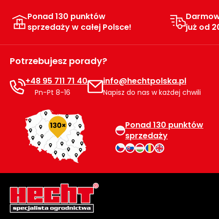
Myjki
Ponad 130 punktów
Darmow
ciśnieniowe
sprzedaży w całej Polsce!
już od 2
Zamiatarki
do
chodników
Potrzebujesz porady?
Odśnieżarki
+48 95 711 71 40
info@hechtpolska.pl
i zamiatarki
Pn-Pt 8-16
Napisz do nas w każdej chwili
do śniegu
Łopaty
Ponad 130 punktów
i pługi
sprzedaży
do
śniegu
na
kółkach
Opryskiwacze
sadownicze i
ogrodowe do