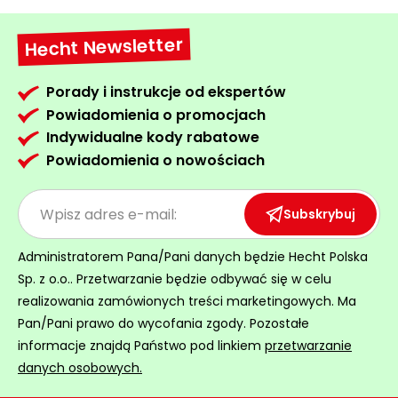
Wentylatory,
Rozdrabniacze
klimatyzacje
do gałęzi
Hecht Newsletter
Prostowniki
Ogrodowe
Porady i instrukcje od ekspertów
samochodowe
dmuchawy
Powiadomienia o promocjach
i
Akcesoria
odkurzacze
Indywidualne kody rabatowe
warsztatowe
do liści
Powiadomienia o nowościach
Ogrzewanie
Taczki,
garażu i
wózki i
Subskrybuj
warsztatu
przyczepki
ogrodowe
Wciągarki
Administratorem Pana/Pani danych będzie Hecht Polska
elektryczne
Sp. z o.o.. Przetwarzanie będzie odbywać się w celu
Rozsiewacze
i ręczne
sadownicze
realizowania zamówionych treści marketingowych. Ma
Pan/Pani prawo do wycofania zgody. Pozostałe
Pompy i
informacje znajdą Państwo pod linkiem
przetwarzanie
hydrofory
danych osobowych.
ogrodowe