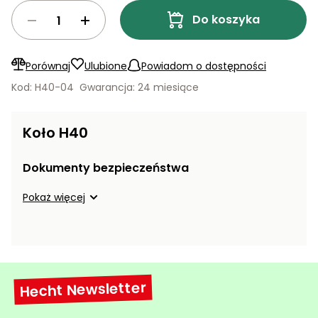
ogrodowe
do
akumulatorowe
quada
Karmy
Stoły
Detergenty
Do koszyka
kosiarek
Tokarki
PROMINENT
warsztatowe
Parasole
Sekatory
ogrodowe
Noże do
ogrodowe
Zabawki
Porównaj
Ulubione
Powiadom o dostępności
kosiarek
Koparki
wodne
Domki
Akcesoria
Kod: H40-04
Gwarancja: 24 miesiące
ogrodowe
do
Zagęszczarki
Inne
podlewania
i
Akcesoria
ogrodu
Koło H40
transportery
na
balkon i
Grille
Dokumenty bezpieczeństwa
taras
ogrodowe
Zamiatarki
Pokaż więcej
Piły
Piły do
ogrodowe
betonu
do cięcia
drewna
Narzędzia
pomiarowe
Łuparki
Hecht Newsletter
do
do
warsztatu
drewna