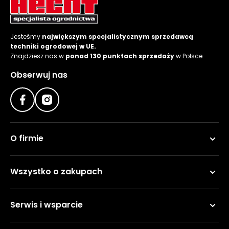
roślin
Szklarnie
ogrodowe
Jesteśmy
największym specjalistycznym sprzedawcą
foliowe
techniki ogrodowej w UE.
Znajdziesz nas w
ponad 130 punktach sprzedaży
w Polsce.
Tunele
Obserwuj nas
ogrodowe
Kompostowniki
ogrodowe
Narzędzia
O firmie
ogrodnicze
ręczne
Wszystko o zakupach
Ziemie i
kory
ogrodowe
Serwis i wsparcie
Akcesoria
ogrodowe