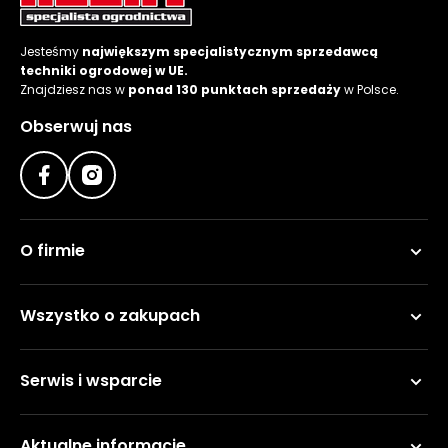
roślin
Szklarnie
Jesteśmy
największym specjalistycznym sprzedawcą
ogrodowe
techniki ogrodowej w UE.
foliowe
Znajdziesz nas w
ponad 130 punktach sprzedaży
w Polsce.
Obserwuj nas
Tunele
ogrodowe
Kompostowniki
ogrodowe
O firmie
Narzędzia
ogrodnicze
ręczne
Wszystko o zakupach
Ziemie i
kory
Serwis i wsparcie
ogrodowe
Akcesoria
ogrodowe
Aktualne informacje