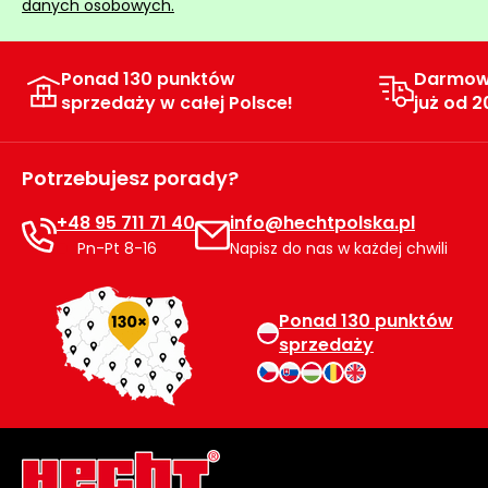
danych osobowych.
Myjki
ciśnieniowe
Ponad 130 punktów
Darmow
Zamiatarki
sprzedaży w całej Polsce!
już od 2
do
chodników
Odśnieżarki
Potrzebujesz porady?
i zamiatarki
do śniegu
+48 95 711 71 40
info@hechtpolska.pl
Pn-Pt 8-16
Napisz do nas w każdej chwili
Łopaty
i pługi
do
Ponad 130 punktów
śniegu
sprzedaży
na
kółkach
Opryskiwacze
sadownicze i
ogrodowe do