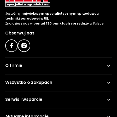
roślin
Szklarnie
Jesteśmy
największym specjalistycznym sprzedawcą
ogrodowe
techniki ogrodowej w UE.
foliowe
Znajdziesz nas w
ponad 130 punktach sprzedaży
w Polsce.
Obserwuj nas
Tunele
ogrodowe
Kompostowniki
ogrodowe
O firmie
Narzędzia
ogrodnicze
ręczne
Wszystko o zakupach
Ziemie i
kory
Serwis i wsparcie
ogrodowe
Akcesoria
ogrodowe
Aktualne informacje