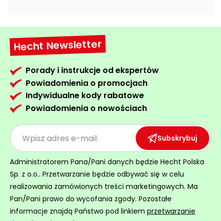
Wentylatory,
Rozdrabniacze
klimatyzacje
do gałęzi
Prostowniki
Ogrodowe
Hecht Newsletter
samochodowe
dmuchawy
i
Porady i instrukcje od ekspertów
Akcesoria
odkurzacze
Powiadomienia o promocjach
warsztatowe
do liści
Indywidualne kody rabatowe
Ogrzewanie
Taczki,
Powiadomienia o nowościach
garażu i
wózki i
warsztatu
przyczepki
ogrodowe
Subskrybuj
Wciągarki
elektryczne
Rozsiewacze
Administratorem Pana/Pani danych będzie Hecht Polska
i ręczne
sadownicze
Sp. z o.o.. Przetwarzanie będzie odbywać się w celu
realizowania zamówionych treści marketingowych. Ma
Pompy i
hydrofory
Pan/Pani prawo do wycofania zgody. Pozostałe
ogrodowe
informacje znajdą Państwo pod linkiem
przetwarzanie