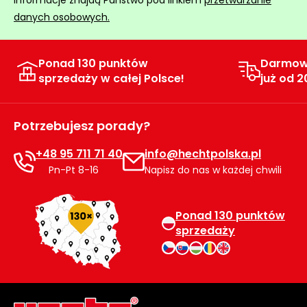
informacje znajdą Państwo pod linkiem
przetwarzanie
Myjki
danych osobowych.
ciśnieniowe
Zamiatarki
Ponad 130 punktów
Darmow
do
sprzedaży w całej Polsce!
już od 2
chodników
Odśnieżarki
i zamiatarki
Potrzebujesz porady?
do śniegu
+48 95 711 71 40
info@hechtpolska.pl
Łopaty
Pn-Pt 8-16
Napisz do nas w każdej chwili
i pługi
do
śniegu
Ponad 130 punktów
na
sprzedaży
kółkach
Opryskiwacze
sadownicze i
ogrodowe do