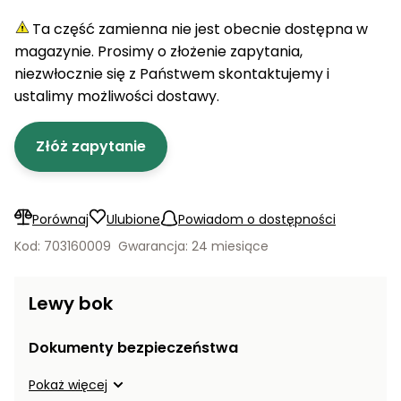
ogrodowe
do
akumulatorowe
quada
Karmy
Stoły
Detergenty
Ta część zamienna nie jest obecnie dostępna w
kosiarek
Tokarki
PROMINENT
warsztatowe
Parasole
Sekatory
magazynie. Prosimy o złożenie zapytania,
ogrodowe
Noże do
ogrodowe
Zabawki
niezwłocznie się z Państwem skontaktujemy i
kosiarek
Koparki
wodne
ustalimy możliwości dostawy.
Domki
Akcesoria
ogrodowe
do
Zagęszczarki
Inne
podlewania
Złóż zapytanie
i
Akcesoria
ogrodu
transportery
na
balkon i
Grille
taras
ogrodowe
Zamiatarki
Porównaj
Ulubione
Powiadom o dostępności
Kod: 703160009
Gwarancja: 24 miesiące
Piły
Piły do
ogrodowe
betonu
do cięcia
Lewy bok
drewna
Narzędzia
pomiarowe
Łuparki
Dokumenty bezpieczeństwa
do
do
warsztatu
Pokaż więcej
drewna