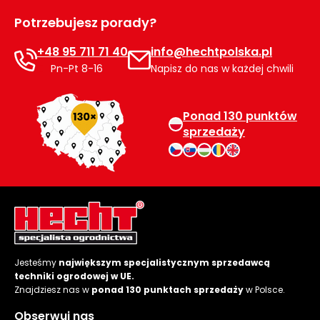
Myjki
Potrzebujesz porady?
ciśnieniowe
+48 95 711 71 40
info@hechtpolska.pl
Zamiatarki
Pn-Pt 8-16
Napisz do nas w każdej chwili
do
chodników
Odśnieżarki
Ponad 130 punktów
i zamiatarki
sprzedaży
do śniegu
Łopaty
i pługi
do
śniegu
na
kółkach
Jesteśmy
największym specjalistycznym sprzedawcą
techniki ogrodowej w UE.
Opryskiwacze
Znajdziesz nas w
ponad 130 punktach sprzedaży
w Polsce.
sadownicze i
ogrodowe do
Obserwuj nas