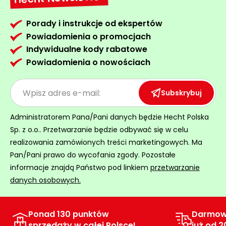
Wentylatory,
Rozdrabniacze
klimatyzacje
do gałęzi
Porady i instrukcje od ekspertów
Powiadomienia o promocjach
Prostowniki
Ogrodowe
Indywidualne kody rabatowe
samochodowe
dmuchawy
Powiadomienia o nowościach
i
Akcesoria
odkurzacze
warsztatowe
do liści
Subskrybuj
Ogrzewanie
Taczki,
garażu i
Administratorem Pana/Pani danych będzie Hecht Polska
wózki i
warsztatu
przyczepki
Sp. z o.o.. Przetwarzanie będzie odbywać się w celu
ogrodowe
realizowania zamówionych treści marketingowych. Ma
Wciągarki
Pan/Pani prawo do wycofania zgody. Pozostałe
elektryczne
Rozsiewacze
informacje znajdą Państwo pod linkiem
przetwarzanie
i ręczne
sadownicze
danych osobowych.
Pompy i
hydrofory
ogrodowe
Ponad 130 punktów
Darmow
sprzedaży w całej Polsce!
już od 2