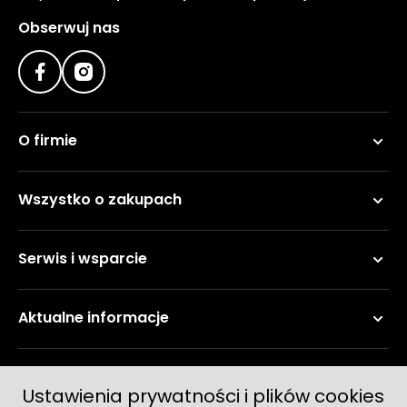
roślin
Obserwuj nas
Szklarnie
ogrodowe
foliowe
Tunele
ogrodowe
O firmie
Kompostowniki
ogrodowe
Wszystko o zakupach
Narzędzia
ogrodnicze
Serwis i wsparcie
ręczne
Ziemie i
Aktualne informacje
kory
ogrodowe
Metody płatności
Akcesoria
Ustawienia prywatności i plików cookies
ogrodowe