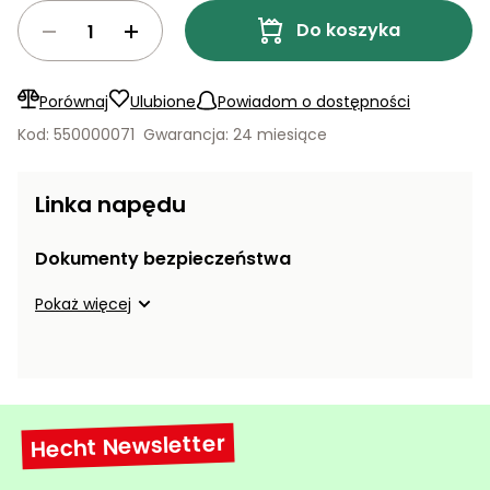
ogrodowe
do
akumulatorowe
quada
Karmy
Stoły
Detergenty
Do koszyka
kosiarek
Tokarki
PROMINENT
warsztatowe
Parasole
Sekatory
ogrodowe
Noże do
ogrodowe
Zabawki
Porównaj
Ulubione
Powiadom o dostępności
kosiarek
Koparki
wodne
Domki
Akcesoria
Kod: 550000071
Gwarancja: 24 miesiące
ogrodowe
do
Zagęszczarki
Inne
podlewania
i
Akcesoria
ogrodu
Linka napędu
transportery
na
balkon i
Grille
Dokumenty bezpieczeństwa
taras
ogrodowe
Zamiatarki
Pokaż więcej
Piły
Piły do
ogrodowe
betonu
do cięcia
drewna
Narzędzia
pomiarowe
Łuparki
Hecht Newsletter
do
do
warsztatu
drewna