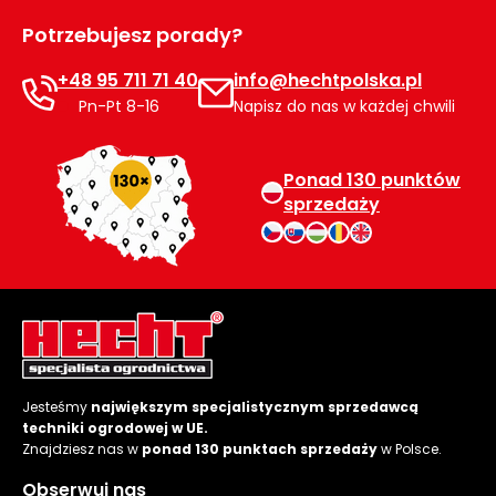
Myjki
Potrzebujesz porady?
ciśnieniowe
+48 95 711 71 40
info@hechtpolska.pl
Zamiatarki
Pn-Pt 8-16
Napisz do nas w każdej chwili
do
chodników
Odśnieżarki
Ponad 130 punktów
i zamiatarki
sprzedaży
do śniegu
Łopaty
i pługi
do
śniegu
na
kółkach
Jesteśmy
największym specjalistycznym sprzedawcą
techniki ogrodowej w UE.
Opryskiwacze
Znajdziesz nas w
ponad 130 punktach sprzedaży
w Polsce.
sadownicze i
ogrodowe do
Obserwuj nas