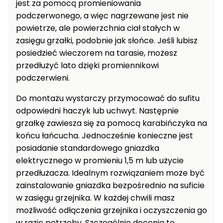
jest za pomocą promieniowania
roślin
podczerwonego, a więc nagrzewane jest nie
Szklarnie
powietrze, ale powierzchnia ciał stałych w
ogrodowe
zasięgu grzałki, podobnie jak słońce. Jeśli lubisz
foliowe
posiedzieć wieczorem na tarasie, możesz
Tunele
przedłużyć lato dzięki promiennikowi
ogrodowe
podczerwieni.
Kompostowniki
Do montażu wystarczy przymocować do sufitu
ogrodowe
odpowiedni haczyk lub uchwyt. Następnie
grzałkę zawiesza się za pomocą karabińczyka na
Narzędzia
końcu łańcucha. Jednocześnie konieczne jest
ogrodnicze
posiadanie standardowego gniazdka
ręczne
elektrycznego w promieniu 1,5 m lub użycie
Ziemie i
przedłużacza. Idealnym rozwiązaniem może być
kory
zainstalowanie gniazdka bezpośrednio na suficie
ogrodowe
w zasięgu grzejnika. W każdej chwili masz
Akcesoria
możliwość odłączenia grzejnika i oczyszczenia go
ogrodowe
w razie potrzeby. Szczególnie docenią to