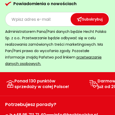
Powiadomienia o nowościach
Subskrybuj
Administratorem Pana/Pani danych będzie Hecht Polska
Sp. z o.o.. Przetwarzanie będzie odbywać się w celu
realizowania zamówionych treści marketingowych. Ma
Pan/Pani prawo do wycofania zgody. Pozostałe
informacje znajdą Państwo pod linkiem
przetwarzanie
danych osobowych.
Ponad 130 punktów
Darmow
sprzedaży w całej Polsce!
już od 2
Potrzebujesz porady?
+48 95 711 71 40
info@hechtpolska.pl