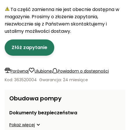
ogrodowe
do
akumulatorowe
quada
Karmy
Stoły
Detergenty
Ta część zamienna nie jest obecnie dostępna w
kosiarek
Tokarki
PROMINENT
warsztatowe
Parasole
Sekatory
magazynie. Prosimy o złożenie zapytania,
ogrodowe
Noże do
ogrodowe
Zabawki
niezwłocznie się z Państwem skontaktujemy i
kosiarek
Koparki
wodne
ustalimy możliwości dostawy.
Domki
Akcesoria
ogrodowe
do
Zagęszczarki
Inne
podlewania
Złóż zapytanie
i
Akcesoria
ogrodu
transportery
na
balkon i
Grille
taras
ogrodowe
Zamiatarki
Porównaj
Ulubione
Powiadom o dostępności
Kod: 363520004
Gwarancja: 24 miesiące
Piły
Piły do
ogrodowe
betonu
do cięcia
Obudowa pompy
drewna
Narzędzia
pomiarowe
Łuparki
Dokumenty bezpieczeństwa
do
do
warsztatu
Pokaż więcej
drewna