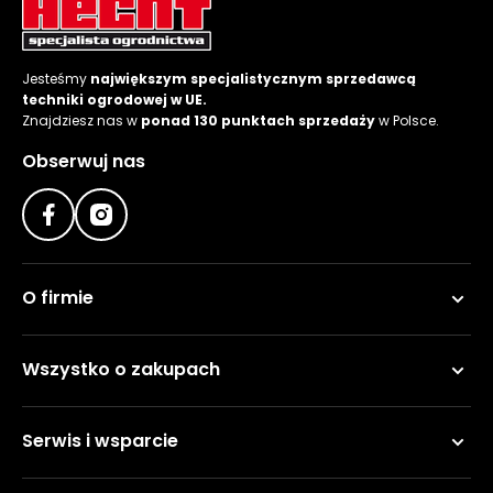
roślin
Szklarnie
ogrodowe
Jesteśmy
największym specjalistycznym sprzedawcą
foliowe
techniki ogrodowej w UE.
Znajdziesz nas w
ponad 130 punktach sprzedaży
w Polsce.
Tunele
Obserwuj nas
ogrodowe
Kompostowniki
ogrodowe
Narzędzia
O firmie
ogrodnicze
ręczne
Wszystko o zakupach
Ziemie i
kory
ogrodowe
Serwis i wsparcie
Akcesoria
ogrodowe