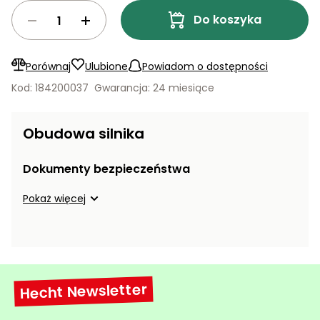
ogrodowe
do
akumulatorowe
quada
Karmy
Stoły
Detergenty
Do koszyka
kosiarek
Tokarki
PROMINENT
warsztatowe
Parasole
Sekatory
ogrodowe
Noże do
ogrodowe
Zabawki
Porównaj
Ulubione
Powiadom o dostępności
kosiarek
Koparki
wodne
Domki
Akcesoria
Kod: 184200037
Gwarancja: 24 miesiące
ogrodowe
do
Zagęszczarki
Inne
podlewania
i
Akcesoria
ogrodu
Obudowa silnika
transportery
na
balkon i
Grille
Dokumenty bezpieczeństwa
taras
ogrodowe
Zamiatarki
Pokaż więcej
Piły
Piły do
ogrodowe
betonu
do cięcia
drewna
Narzędzia
pomiarowe
Łuparki
Hecht Newsletter
do
do
warsztatu
drewna