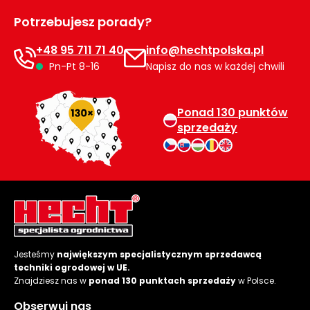
Myjki
Potrzebujesz porady?
ciśnieniowe
+48 95 711 71 40
info@hechtpolska.pl
Zamiatarki
Pn-Pt 8-16
Napisz do nas w każdej chwili
do
chodników
Odśnieżarki
Ponad 130 punktów
i zamiatarki
sprzedaży
do śniegu
Łopaty
i pługi
do
śniegu
na
kółkach
Jesteśmy
największym specjalistycznym sprzedawcą
techniki ogrodowej w UE.
Opryskiwacze
Znajdziesz nas w
ponad 130 punktach sprzedaży
w Polsce.
sadownicze i
ogrodowe do
Obserwuj nas