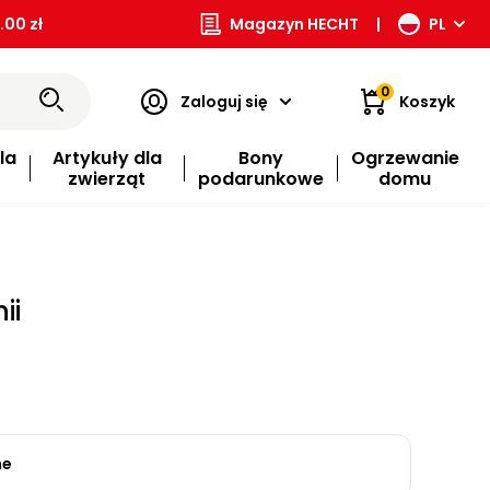
00 zł
Magazyn HECHT
|
PL
0
Zaloguj się
Koszyk
la
Artykuły dla
Bony
Ogrzewanie
zwierząt
podarunkowe
domu
ii
ne