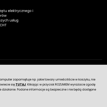
zętu elektrycznego i
orów
zych usług
ECHT
dostawy
mputer zapamiętuje np. jakie towary umieściliście w koszyku, nie
wiecie się
TUTAJ
. Klikając w przycisk ROZUMIEM wyrażacie zgodę
 działanie. Podane informacje są bezpieczne i nie będą dostępne