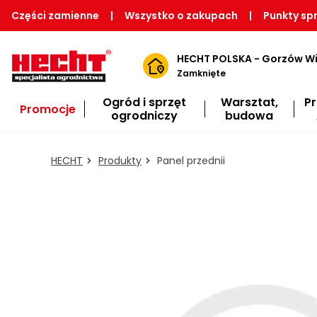
Części zamienne
|
Wszystko o zakupach
|
Punkty sp
HECHT POLSKA - Gorzów Wi
Zamknięte
Ogród i sprzęt
Warsztat,
P
Promocje
ogrodniczy
budowa
HECHT
Produkty
Panel przednii