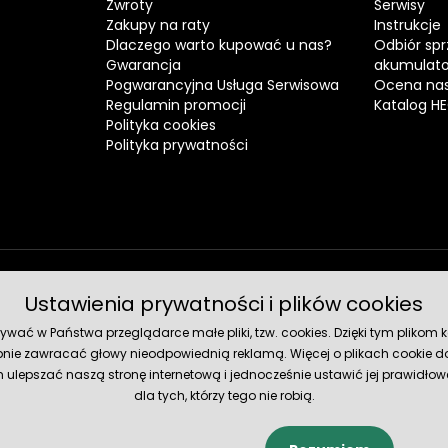
Zwroty
Serwisy
Zakupy na raty
Instrukcje
Dlaczego warto kupować u nas?
Odbiór spr
Gwarancja
akumulat
Pogwarancyjna Usługa Serwisowa
Ocena nas
Regulamin promocji
Katalog H
Polityka cookies
Polityka prywatności
Ustawienia prywatności i plików cookies
Metody 
ć w Państwa przeglądarce małe pliki, tzw. cookies. Dzięki tym plikom ko
nie zawracać głowy nieodpowiednią reklamą. Więcej o plikach cookie do
lepszać naszą stronę internetową i jednocześnie ustawić jej prawidłowe
dla tych, którzy tego nie robią.