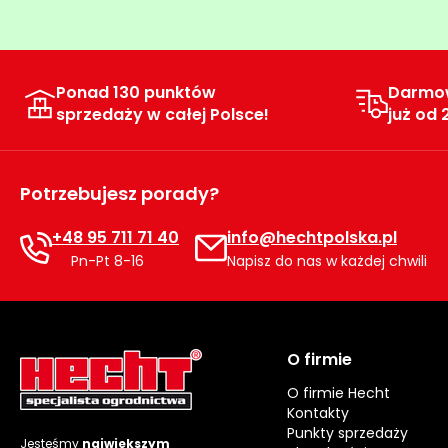
Ponad 130 punktów
Darmo
sprzedaży w całej Polsce!
już od 
Potrzebujesz porady?
+48 95 711 71 40
info@hechtpolska.pl
Pn-Pt 8-16
Napisz do nas w każdej chwili
O firmie
O firmie Hecht
Kontakty
Punkty sprzedaży
Jesteśmy
największym