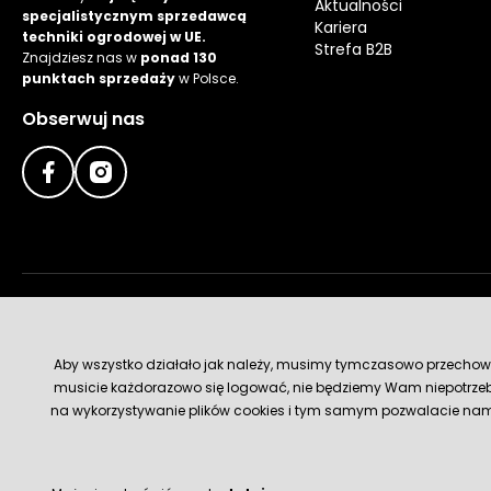
Aktualności
specjalistycznym sprzedawcą
Kariera
techniki ogrodowej w UE.
Strefa B2B
Znajdziesz nas w
ponad 130
punktach sprzedaży
w Polsce.
Obserwuj nas
Metody płatności
Aby wszystko działało jak należy, musimy tymczasowo przechowywa
musicie każdorazowo się logować, nie będziemy Wam niepotrzeb
na wykorzystywanie plików cookies i tym samym pozwalacie nam u