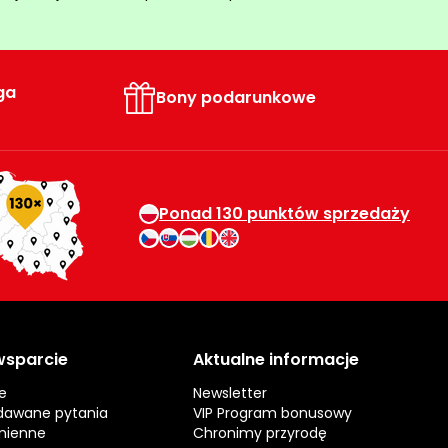
ga
Bony podarunkowe
Ponad 130 punktów sprzedaży
 wsparcie
Aktualne informacje
e
Newsletter
dawane pytania
VIP Program bonusowy
mienne
Chronimy przyrodę