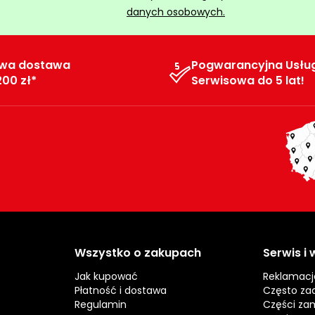
danych osobowych.
wa dostawa
Pogwarancyjna Usłu
200 zł*
Serwisowa do 5 lat!
Wszystko o zakupach
Serwis i
Jak kupować
Reklamacj
Płatność i dostawa
Często za
Regulamin
Części za