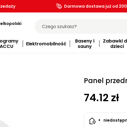
rzedaży
Darmowa dostawa już od 200.
elkopolski
rogramy
Baseny i
Zabawki d
Elektromobilność
ACCU
sauny
dzieci
Panel przedn
74.12 zł
niedostęp