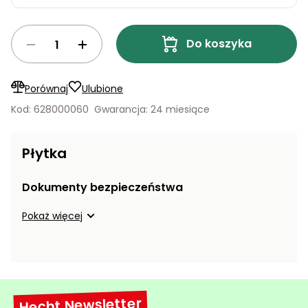
ogrodowe
do
akumulatorowe
quada
Karmy
Stoły
Detergenty
kosiarek
Tokarki
PROMINENT
warsztatowe
Parasole
Sekatory
Do koszyka
ogrodowe
Noże do
ogrodowe
Zabawki
kosiarek
Koparki
wodne
Domki
Akcesoria
Porównaj
Ulubione
ogrodowe
do
Zagęszczarki
Inne
podlewania
Kod: 628000060
Gwarancja: 24 miesiące
i
Akcesoria
ogrodu
transportery
na
balkon i
Płytka
Grille
taras
ogrodowe
Zamiatarki
Dokumenty bezpieczeństwa
Piły
Piły do
ogrodowe
Pokaż więcej
betonu
do cięcia
drewna
Narzędzia
pomiarowe
Łuparki
do
do
warsztatu
drewna
Hecht Newsletter