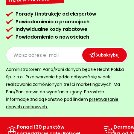
Wentylatory,
Rozdrabniacze
klimatyzacje
do gałęzi
Porady i instrukcje od ekspertów
Powiadomienia o promocjach
Prostowniki
Ogrodowe
Indywidualne kody rabatowe
samochodowe
dmuchawy
Powiadomienia o nowościach
i
Akcesoria
odkurzacze
warsztatowe
do liści
Subskrybuj
Ogrzewanie
Taczki,
garażu i
Administratorem Pana/Pani danych będzie Hecht Polska
wózki i
warsztatu
przyczepki
Sp. z o.o.. Przetwarzanie będzie odbywać się w celu
ogrodowe
realizowania zamówionych treści marketingowych. Ma
Wciągarki
Pan/Pani prawo do wycofania zgody. Pozostałe
elektryczne
Rozsiewacze
informacje znajdą Państwo pod linkiem
przetwarzanie
i ręczne
sadownicze
danych osobowych.
Pompy i
hydrofory
ogrodowe
Ponad 130 punktów
Darmow
sprzedaży w całej Polsce!
już od 2