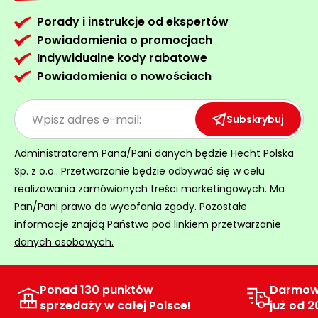
Wentylatory,
Rozdrabniacze
Porady i instrukcje od ekspertów
klimatyzacje
do gałęzi
Powiadomienia o promocjach
Indywidualne kody rabatowe
Prostowniki
Ogrodowe
samochodowe
Powiadomienia o nowościach
dmuchawy
i
Akcesoria
odkurzacze
warsztatowe
Subskrybuj
do liści
Ogrzewanie
Taczki,
Administratorem Pana/Pani danych będzie Hecht Polska
garażu i
wózki i
Sp. z o.o.. Przetwarzanie będzie odbywać się w celu
warsztatu
przyczepki
realizowania zamówionych treści marketingowych. Ma
ogrodowe
Wciągarki
Pan/Pani prawo do wycofania zgody. Pozostałe
elektryczne
informacje znajdą Państwo pod linkiem
przetwarzanie
Rozsiewacze
i ręczne
sadownicze
danych osobowych.
Pompy i
hydrofory
Ponad 130 punktów
Darmow
ogrodowe
sprzedaży w całej Polsce!
już od 2