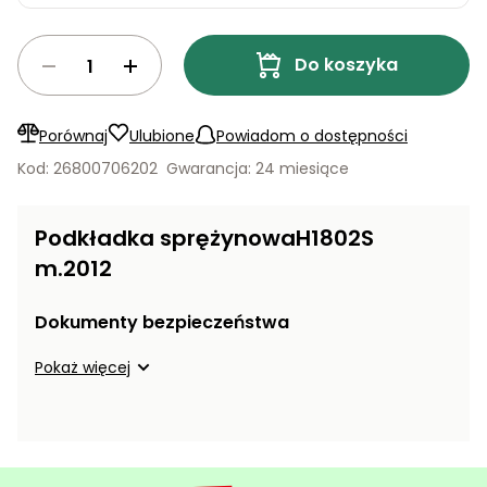
ogrodowe
do
akumulatorowe
quada
Karmy
Stoły
Detergenty
kosiarek
Tokarki
PROMINENT
warsztatowe
Parasole
Sekatory
Do koszyka
ogrodowe
Noże do
ogrodowe
Zabawki
kosiarek
Koparki
wodne
Domki
Akcesoria
Porównaj
Ulubione
Powiadom o dostępności
ogrodowe
do
Zagęszczarki
Inne
Kod: 26800706202
Gwarancja: 24 miesiące
podlewania
i
Akcesoria
ogrodu
transportery
na
Podkładka sprężynowaH1802S
balkon i
Grille
taras
ogrodowe
m.2012
Zamiatarki
Piły
Dokumenty bezpieczeństwa
Piły do
ogrodowe
betonu
do cięcia
Pokaż więcej
drewna
Narzędzia
pomiarowe
Łuparki
do
do
warsztatu
drewna