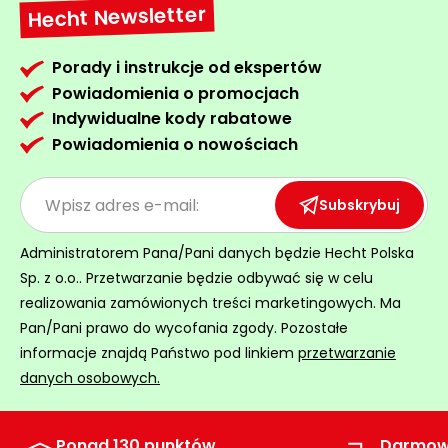
Hecht Newsletter
Wentylatory,
Rozdrabniacze
klimatyzacje
do gałęzi
Porady i instrukcje od ekspertów
Prostowniki
Ogrodowe
Powiadomienia o promocjach
samochodowe
dmuchawy
Indywidualne kody rabatowe
i
Powiadomienia o nowościach
Akcesoria
odkurzacze
warsztatowe
do liści
Subskrybuj
Ogrzewanie
Taczki,
garażu i
wózki i
warsztatu
Administratorem Pana/Pani danych będzie Hecht Polska
przyczepki
ogrodowe
Sp. z o.o.. Przetwarzanie będzie odbywać się w celu
Wciągarki
realizowania zamówionych treści marketingowych. Ma
elektryczne
Rozsiewacze
Pan/Pani prawo do wycofania zgody. Pozostałe
i ręczne
sadownicze
informacje znajdą Państwo pod linkiem
przetwarzanie
danych osobowych.
Pompy i
hydrofory
ogrodowe
Ponad 130 punktów
Darmow