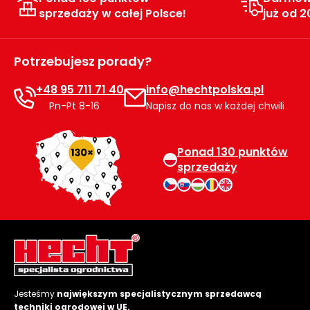
Myjki
sprzedaży w całej Polsce!
już od 2
ciśnieniowe
Zamiatarki
Potrzebujesz porady?
do
chodników
+48 95 711 71 40
info@hechtpolska.pl
Pn-Pt 8-16
Napisz do nas w każdej chwili
Odśnieżarki
i zamiatarki
do śniegu
Ponad 130 punktów
sprzedaży
Łopaty
i pługi
do
śniegu
na
kółkach
Opryskiwacze
sadownicze i
Jesteśmy
największym specjalistycznym sprzedawcą
ogrodowe do
techniki ogrodowej w UE.