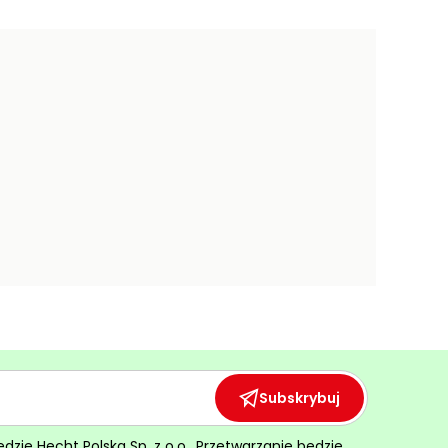
Subskrybuj
ie Hecht Polska Sp. z o.o.. Przetwarzanie będzie