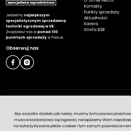
O firmie Hecht
Kontakty
Punkty sprzedaży
Jesteśmy
największym
Aktualności
specjalistycznym sprzedawcą
Kariera
techniki ogrodowej w UE.
Strefa B2B
Znajdziesz nas w
ponad 130
punktach sprzedaży
w Polsce.
Obserwuj nas
Metody płatności
Aby wszystko działało jak należy, musimy tymczasowo przechowywa
musicie każdorazowo się logować, nie będziemy Wam niepotrzeb
na wykorzystywanie plików cookies i tym samym pozwalacie nam u