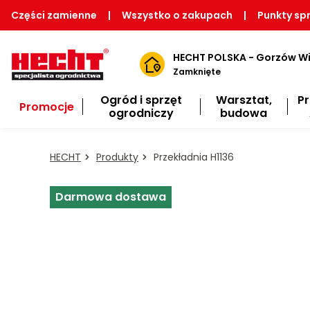
Części zamienne
|
Wszystko o zakupach
|
Punkty sp
HECHT POLSKA - Gorzów Wi
Zamknięte
Ogród i sprzęt
Warsztat,
P
Promocje
ogrodniczy
budowa
HECHT
Produkty
Przekładnia H1136
Darmowa dostawa