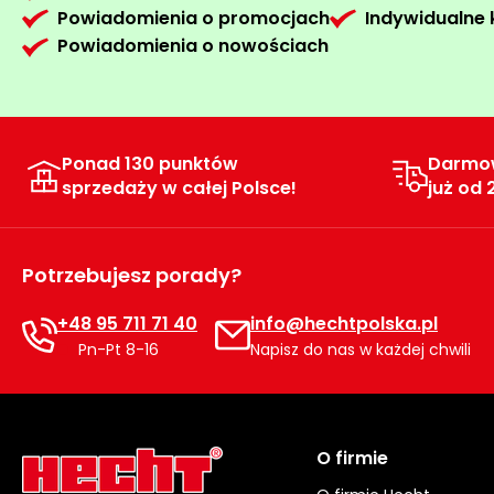
Powiadomienia o promocjach
Indywidualne
Powiadomienia o nowościach
Ponad 130 punktów
Darmo
sprzedaży w całej Polsce!
już od 
Potrzebujesz porady?
+48 95 711 71 40
info@hechtpolska.pl
Pn-Pt 8-16
Napisz do nas w każdej chwili
O firmie