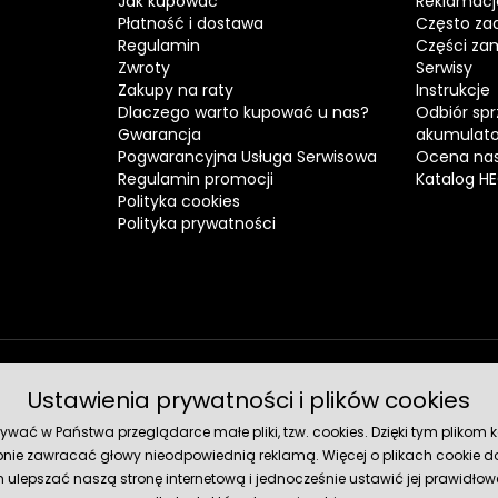
Jak kupować
Reklamacj
Płatność i dostawa
Często za
Regulamin
Części za
Zwroty
Serwisy
Zakupy na raty
Instrukcje
Dlaczego warto kupować u nas?
Odbiór spr
Gwarancja
akumulat
Pogwarancyjna Usługa Serwisowa
Ocena nas
Regulamin promocji
Katalog H
Polityka cookies
Polityka prywatności
Ustawienia prywatności i plików cookies
Metody 
ć w Państwa przeglądarce małe pliki, tzw. cookies. Dzięki tym plikom ko
nie zawracać głowy nieodpowiednią reklamą. Więcej o plikach cookie do
lepszać naszą stronę internetową i jednocześnie ustawić jej prawidłowe