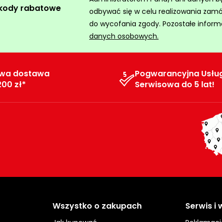
 kody rabatowe
odbywać się w celu realizowania zam
do wycofania zgody. Pozostałe inform
danych osobowych.
wa dostawa
Pogwarancyjna Usłu
200 zł*
Serwisowa do 5 lat!
Wszystko o zakupach
Serwis i