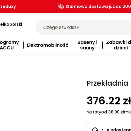
rzedaży
Darmowa dostawa już od 200.
elkopolski
rogramy
Baseny i
Zabawki d
Elektromobilność
ACCU
sauny
dzieci
Przekładnia 
376.22 z
Na raty
od 38.00 zł
mie
niedostęp