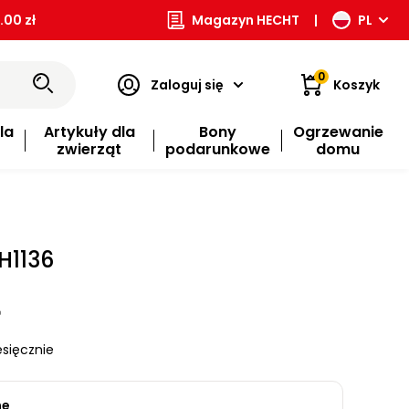
00 zł
Magazyn HECHT
|
PL
0
Zaloguj się
Koszyk
la
Artykuły dla
Bony
Ogrzewanie
zwierząt
podarunkowe
domu
H1136
ł
sięcznie
ne