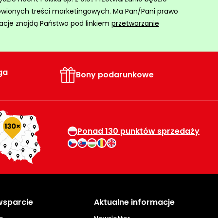
ówionych treści marketingowych. Ma Pan/Pani prawo
acje znajdą Państwo pod linkiem
przetwarzanie
ga
Bony podarunkowe
Ponad 130 punktów sprzedaży
 wsparcie
Aktualne informacje