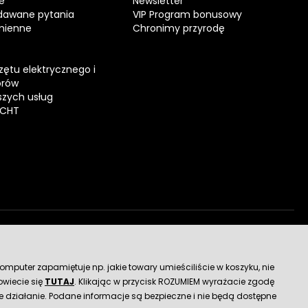
e
Newsletter
dawane pytania
VIP Program bonusowy
mienne
Chronimy przyrodę
zętu elektrycznego i
orów
zych usług
ECHT
dostawy
mputer zapamiętuje np. jakie towary umieściliście w koszyku, nie
wiecie się
TUTAJ
. Klikając w przycisk ROZUMIEM wyrażacie zgodę
 działanie. Podane informacje są bezpieczne i nie będą dostępne