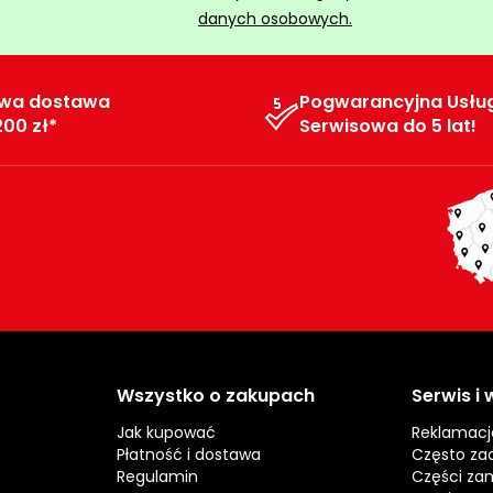
danych osobowych.
wa dostawa
Pogwarancyjna Usłu
200 zł*
Serwisowa do 5 lat!
Wszystko o zakupach
Serwis i
Jak kupować
Reklamacj
Płatność i dostawa
Często za
Regulamin
Części za