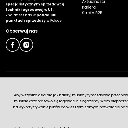
Aktualności
specjalistycznym sprzedawcą
Kariera
techniki ogrodowej w UE.
Strefa B2B
Znajdziesz nas w
ponad 130
punktach sprzedaży
w Polsce.
Obserwuj nas
Metody płatności
Aby wszystko działało jak należy, musimy tymczasowo przechowywa
musicie każdorazowo się logować, nie będziemy Wam niepotrzeb
na wykorzystywanie plików cookies i tym samym pozwalacie nam u