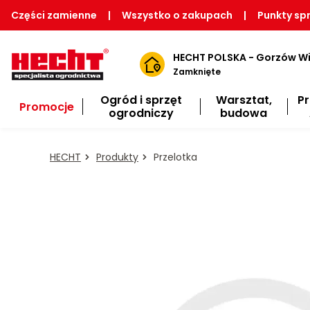
Części zamienne
|
Wszystko o zakupach
|
Punkty sp
HECHT POLSKA - Gorzów Wi
Zamknięte
Ogród i sprzęt
Warsztat,
P
Promocje
ogrodniczy
budowa
HECHT
Produkty
Przelotka