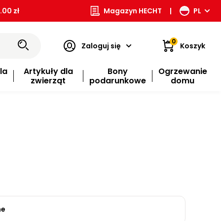
00 zł
Magazyn HECHT
|
PL
0
Zaloguj się
Koszyk
la
Artykuły dla
Bony
Ogrzewanie
zwierząt
podarunkowe
domu
ne