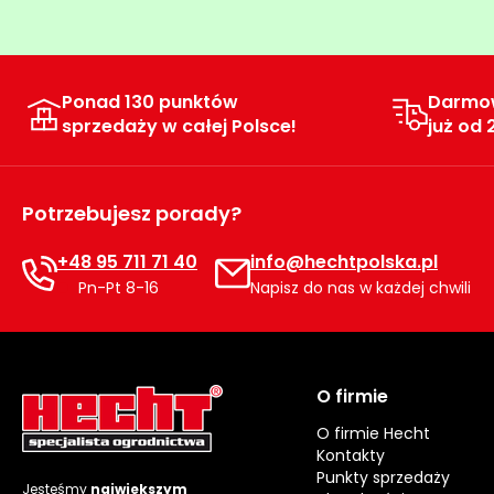
Ponad 130 punktów
Darmo
sprzedaży w całej Polsce!
już od 
Potrzebujesz porady?
+48 95 711 71 40
info@hechtpolska.pl
Pn-Pt 8-16
Napisz do nas w każdej chwili
O firmie
O firmie Hecht
Kontakty
Punkty sprzedaży
Jesteśmy
największym