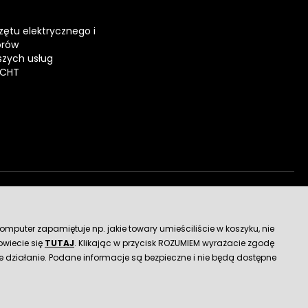
zętu elektrycznego i
orów
zych usług
ECHT
dostawy
mputer zapamiętuje np. jakie towary umieściliście w koszyku, nie
wiecie się
TUTAJ
. Klikając w przycisk ROZUMIEM wyrażacie zgodę
 działanie. Podane informacje są bezpieczne i nie będą dostępne