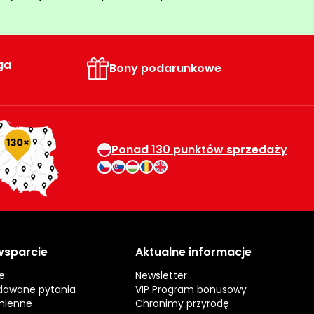
ga
Bony podarunkowe
Ponad 130 punktów sprzedaży
 wsparcie
Aktualne informacje
e
Newsletter
dawane pytania
VIP Program bonusowy
mienne
Chronimy przyrodę