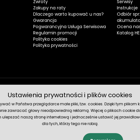
Zwroty
Serwisy
Zakupy na raty
Instrukcje
Dlaczego warto kupować u nas?
Odbiór spr
Gwarancja
akumulat
Pogwarancyjna Usługa Serwisowa
Ocena nas
Regulamin promocji
Katalog H
Polityka cookies
Polityka prywatności
Ustawienia prywatności i plików cookies
Metody 
ć w Państwa przeglądarce małe pliki, tzw. cookies. Dzięki tym plikom ko
nie zawracać głowy nieodpowiednią reklamą. Więcej o plikach cookie do
lepszać naszą stronę internetową i jednocześnie ustawić jej prawidłowe
dla tych, którzy tego nie robią.