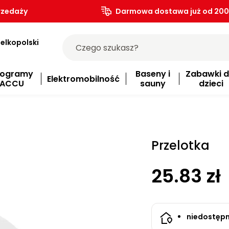
rzedaży
Darmowa dostawa już od 200.
elkopolski
rogramy
Baseny i
Zabawki d
Elektromobilność
ACCU
sauny
dzieci
Przelotka
25.83 zł
niedostęp