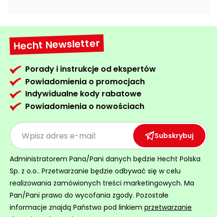
Wentylatory,
Rozdrabniacze
klimatyzacje
do gałęzi
Prostowniki
Ogrodowe
Hecht Newsletter
samochodowe
dmuchawy
i
Porady i instrukcje od ekspertów
Akcesoria
odkurzacze
Powiadomienia o promocjach
warsztatowe
do liści
Indywidualne kody rabatowe
Ogrzewanie
Taczki,
Powiadomienia o nowościach
garażu i
wózki i
warsztatu
przyczepki
ogrodowe
Subskrybuj
Wciągarki
elektryczne
Rozsiewacze
Administratorem Pana/Pani danych będzie Hecht Polska
i ręczne
sadownicze
Sp. z o.o.. Przetwarzanie będzie odbywać się w celu
realizowania zamówionych treści marketingowych. Ma
Pompy i
hydrofory
Pan/Pani prawo do wycofania zgody. Pozostałe
ogrodowe
informacje znajdą Państwo pod linkiem
przetwarzanie