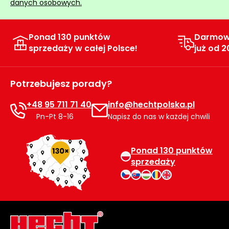
danych osobowych.
Myjki
ciśnieniowe
Ponad 130 punktów
Darmow
Zamiatarki
sprzedaży w całej Polsce!
już od 2
do
chodników
Odśnieżarki
Potrzebujesz porady?
i zamiatarki
do śniegu
+48 95 711 71 40
info@hechtpolska.pl
Pn-Pt 8-16
Napisz do nas w każdej chwili
Łopaty
i pługi
do
Ponad 130 punktów
śniegu
sprzedaży
na
kółkach
Opryskiwacze
sadownicze i
ogrodowe do