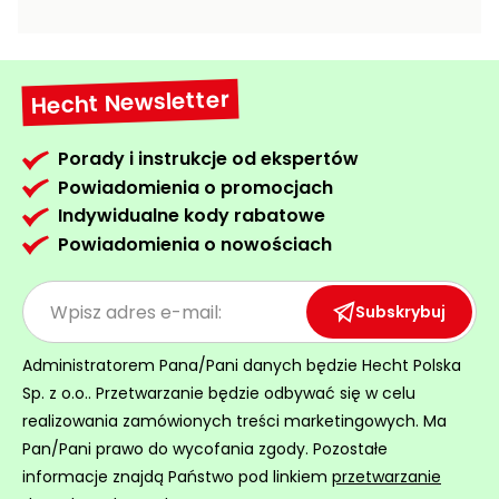
Wentylatory,
Rozdrabniacze
klimatyzacje
do gałęzi
Prostowniki
Ogrodowe
Hecht Newsletter
samochodowe
dmuchawy
i
Porady i instrukcje od ekspertów
Akcesoria
odkurzacze
Powiadomienia o promocjach
warsztatowe
do liści
Indywidualne kody rabatowe
Ogrzewanie
Taczki,
Powiadomienia o nowościach
garażu i
wózki i
warsztatu
przyczepki
ogrodowe
Subskrybuj
Wciągarki
elektryczne
Rozsiewacze
Administratorem Pana/Pani danych będzie Hecht Polska
i ręczne
sadownicze
Sp. z o.o.. Przetwarzanie będzie odbywać się w celu
realizowania zamówionych treści marketingowych. Ma
Pompy i
hydrofory
Pan/Pani prawo do wycofania zgody. Pozostałe
ogrodowe
informacje znajdą Państwo pod linkiem
przetwarzanie