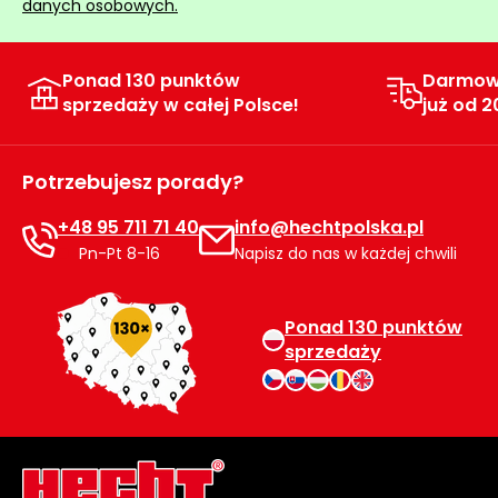
danych osobowych.
Myjki
ciśnieniowe
Ponad 130 punktów
Darmow
Zamiatarki
sprzedaży w całej Polsce!
już od 2
do
chodników
Odśnieżarki
Potrzebujesz porady?
i zamiatarki
do śniegu
+48 95 711 71 40
info@hechtpolska.pl
Pn-Pt 8-16
Napisz do nas w każdej chwili
Łopaty
i pługi
do
Ponad 130 punktów
śniegu
sprzedaży
na
kółkach
Opryskiwacze
sadownicze i
ogrodowe do