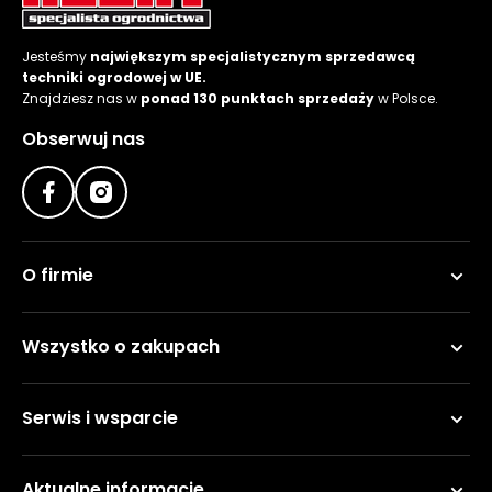
roślin
Szklarnie
Jesteśmy
największym specjalistycznym sprzedawcą
ogrodowe
techniki ogrodowej w UE.
foliowe
Znajdziesz nas w
ponad 130 punktach sprzedaży
w Polsce.
Obserwuj nas
Tunele
ogrodowe
Kompostowniki
ogrodowe
O firmie
Narzędzia
ogrodnicze
ręczne
Wszystko o zakupach
Ziemie i
kory
Serwis i wsparcie
ogrodowe
Akcesoria
ogrodowe
Aktualne informacje