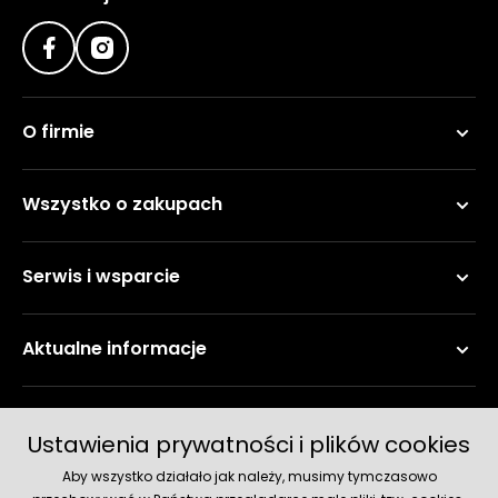
roślin
Szklarnie
ogrodowe
foliowe
O firmie
Tunele
ogrodowe
Wszystko o zakupach
Kompostowniki
ogrodowe
Serwis i wsparcie
Narzędzia
ogrodnicze
ręczne
Aktualne informacje
Ziemie i
kory
ogrodowe
Metody płatności
Ustawienia prywatności i plików cookies
Akcesoria
Aby wszystko działało jak należy, musimy tymczasowo
ogrodowe