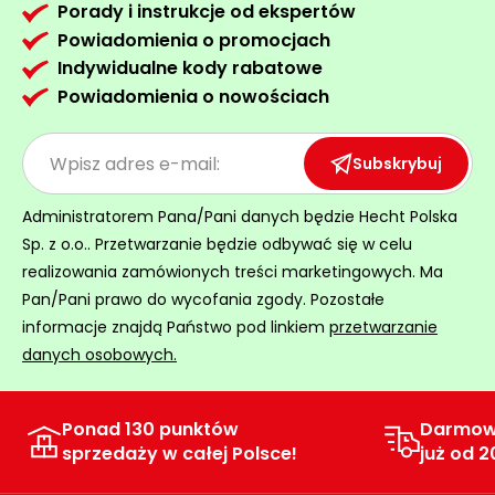
Porady i instrukcje od ekspertów
Wentylatory,
Rozdrabniacze
Powiadomienia o promocjach
klimatyzacje
do gałęzi
Indywidualne kody rabatowe
Prostowniki
Ogrodowe
Powiadomienia o nowościach
samochodowe
dmuchawy
i
Akcesoria
Subskrybuj
odkurzacze
warsztatowe
do liści
Administratorem Pana/Pani danych będzie Hecht Polska
Ogrzewanie
Taczki,
Sp. z o.o.. Przetwarzanie będzie odbywać się w celu
garażu i
wózki i
realizowania zamówionych treści marketingowych. Ma
warsztatu
przyczepki
Pan/Pani prawo do wycofania zgody. Pozostałe
ogrodowe
Wciągarki
informacje znajdą Państwo pod linkiem
przetwarzanie
elektryczne
Rozsiewacze
danych osobowych.
i ręczne
sadownicze
Pompy i
Ponad 130 punktów
Darmow
hydrofory
sprzedaży w całej Polsce!
już od 2
ogrodowe