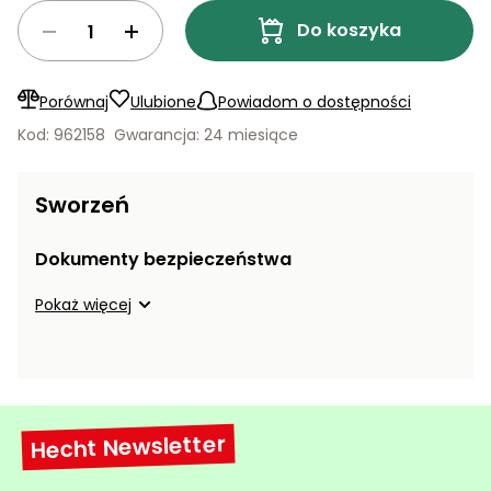
ogrodowe
do
akumulatorowe
quada
Karmy
Stoły
Detergenty
Do koszyka
kosiarek
Tokarki
PROMINENT
warsztatowe
Parasole
Sekatory
ogrodowe
Noże do
ogrodowe
Zabawki
Porównaj
Ulubione
Powiadom o dostępności
kosiarek
Koparki
wodne
Domki
Akcesoria
Kod: 962158
Gwarancja: 24 miesiące
ogrodowe
do
Zagęszczarki
Inne
podlewania
i
Akcesoria
ogrodu
Sworzeń
transportery
na
balkon i
Grille
Dokumenty bezpieczeństwa
taras
ogrodowe
Zamiatarki
Pokaż więcej
Piły
Piły do
ogrodowe
betonu
do cięcia
drewna
Narzędzia
pomiarowe
Łuparki
Hecht Newsletter
do
do
warsztatu
drewna