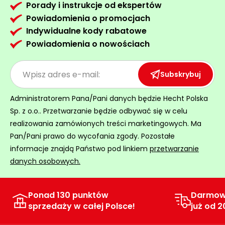
Porady i instrukcje od ekspertów
Wentylatory,
Rozdrabniacze
Powiadomienia o promocjach
klimatyzacje
do gałęzi
Indywidualne kody rabatowe
Prostowniki
Ogrodowe
Powiadomienia o nowościach
samochodowe
dmuchawy
i
Akcesoria
Subskrybuj
odkurzacze
warsztatowe
do liści
Administratorem Pana/Pani danych będzie Hecht Polska
Ogrzewanie
Taczki,
Sp. z o.o.. Przetwarzanie będzie odbywać się w celu
garażu i
wózki i
realizowania zamówionych treści marketingowych. Ma
warsztatu
przyczepki
Pan/Pani prawo do wycofania zgody. Pozostałe
ogrodowe
Wciągarki
informacje znajdą Państwo pod linkiem
przetwarzanie
elektryczne
Rozsiewacze
danych osobowych.
i ręczne
sadownicze
Pompy i
Ponad 130 punktów
Darmow
hydrofory
sprzedaży w całej Polsce!
już od 2
ogrodowe