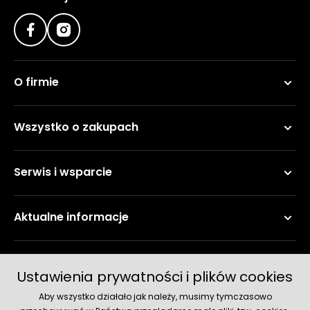
roślin
Szklarnie
ogrodowe
foliowe
O firmie
Tunele
ogrodowe
Wszystko o zakupach
Kompostowniki
ogrodowe
Serwis i wsparcie
Narzędzia
ogrodnicze
ręczne
Aktualne informacje
Ziemie i
kory
ogrodowe
Metody płatności
Ustawienia prywatności i plików cookies
Akcesoria
Aby wszystko działało jak należy, musimy tymczasowo
ogrodowe