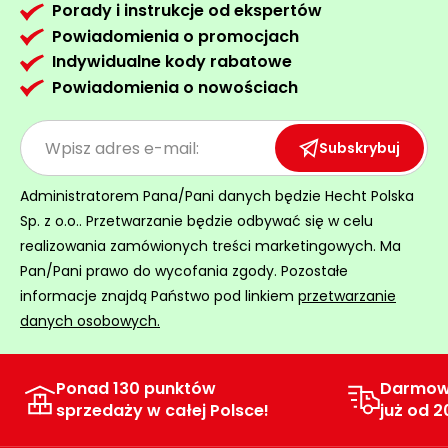
Porady i instrukcje od ekspertów
Wentylatory,
Rozdrabniacze
Powiadomienia o promocjach
klimatyzacje
do gałęzi
Indywidualne kody rabatowe
Prostowniki
Ogrodowe
Powiadomienia o nowościach
samochodowe
dmuchawy
i
Akcesoria
Subskrybuj
odkurzacze
warsztatowe
do liści
Administratorem Pana/Pani danych będzie Hecht Polska
Ogrzewanie
Taczki,
Sp. z o.o.. Przetwarzanie będzie odbywać się w celu
garażu i
wózki i
realizowania zamówionych treści marketingowych. Ma
warsztatu
przyczepki
Pan/Pani prawo do wycofania zgody. Pozostałe
ogrodowe
Wciągarki
informacje znajdą Państwo pod linkiem
przetwarzanie
elektryczne
Rozsiewacze
danych osobowych.
i ręczne
sadownicze
Pompy i
Ponad 130 punktów
Darmow
hydrofory
sprzedaży w całej Polsce!
już od 2
ogrodowe