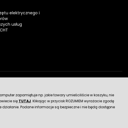
zętu elektrycznego i
orów
zych usług
ECHT
dostawy
mputer zapamiętuje np. jakie towary umieściliście w koszyku, nie
wiecie się
TUTAJ
. Klikając w przycisk ROZUMIEM wyrażacie zgodę
 działanie. Podane informacje są bezpieczne i nie będą dostępne