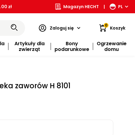
00 zł
Magazyn HECHT
|
PL
0
Zaloguj się
Koszyk
la
Artykuły dla
Bony
Ogrzewanie
zwierząt
podarunkowe
domu
ieka zaworów H 8101