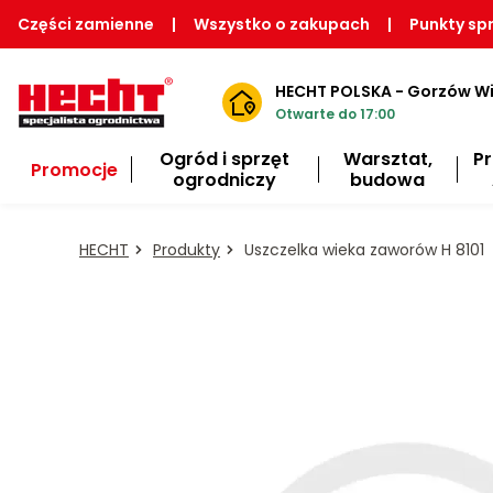
Części zamienne
|
Wszystko o zakupach
|
Punkty sp
HECHT POLSKA - Gorzów Wi
Otwarte do 17:00
Ogród i sprzęt
Warsztat,
P
Promocje
ogrodniczy
budowa
HECHT
Produkty
Uszczelka wieka zaworów H 8101