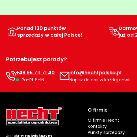
Ponad 130 punktów
Darmo
sprzedaży w całej Polsce!
już od 
Potrzebujesz porady?
+48 95 711 71 40
info@hechtpolska.pl
Pn-Pt 8-16
Napisz do nas w każdej chwili
O firmie
O firmie Hecht
Kontakty
Punkty sprzedaży
Jesteśmy
największym