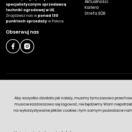
Aktualności
specjalistycznym sprzedawcą
Kariera
techniki ogrodowej w UE.
Strefa B2B
Znajdziesz nas w
ponad 130
punktach sprzedaży
w Polsce.
Obserwuj nas
Metody płatności
Aby wszystko działało jak należy, musimy tymczasowo przechowywa
musicie każdorazowo się logować, nie będziemy Wam niepotrzeb
na wykorzystywanie plików cookies i tym samym pozwalacie nam u