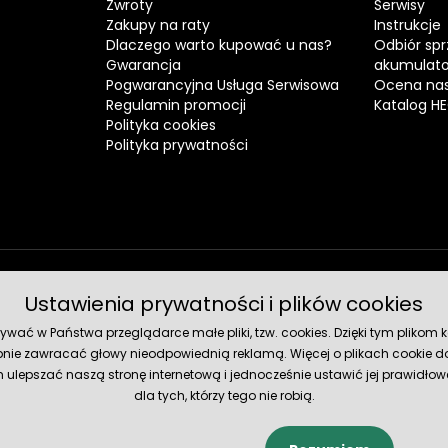
Zwroty
Serwisy
Zakupy na raty
Instrukcje
Dlaczego warto kupować u nas?
Odbiór spr
Gwarancja
akumulat
Pogwarancyjna Usługa Serwisowa
Ocena nas
Regulamin promocji
Katalog H
Polityka cookies
Polityka prywatności
Ustawienia prywatności i plików cookies
Metody 
ć w Państwa przeglądarce małe pliki, tzw. cookies. Dzięki tym plikom ko
nie zawracać głowy nieodpowiednią reklamą. Więcej o plikach cookie do
lepszać naszą stronę internetową i jednocześnie ustawić jej prawidłowe
dla tych, którzy tego nie robią.