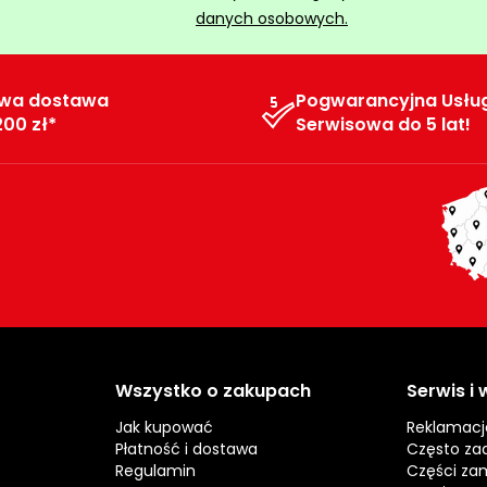
danych osobowych.
wa dostawa
Pogwarancyjna Usłu
200 zł*
Serwisowa do 5 lat!
Wszystko o zakupach
Serwis i
Jak kupować
Reklamacj
Płatność i dostawa
Często za
Regulamin
Części za