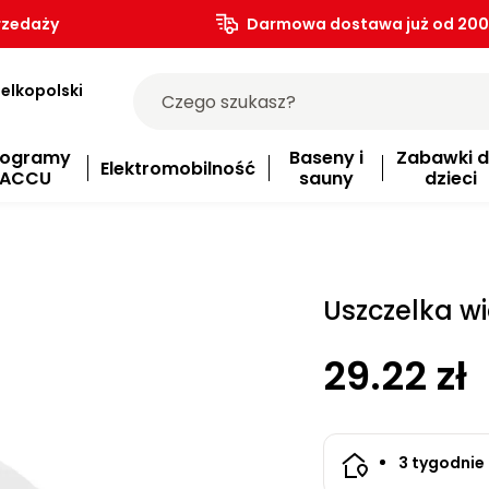
rzedaży
Darmowa dostawa już od 200.
elkopolski
rogramy
Baseny i
Zabawki d
Elektromobilność
ACCU
sauny
dzieci
Uszczelka w
29.22 zł
3 tygodnie