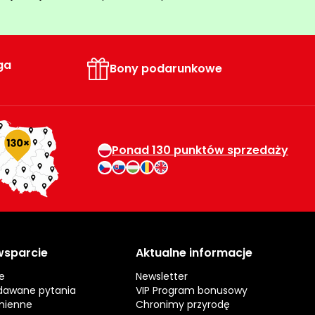
ga
Bony podarunkowe
Ponad 130 punktów sprzedaży
 wsparcie
Aktualne informacje
e
Newsletter
dawane pytania
VIP Program bonusowy
mienne
Chronimy przyrodę