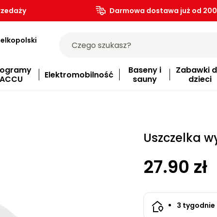
rzedaży
Darmowa dostawa już od 200.
elkopolski
rogramy
Baseny i
Zabawki d
Elektromobilność
ACCU
sauny
dzieci
Uszczelka 
27.90 zł
3 tygodnie