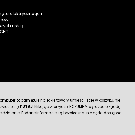
zętu elektrycznego i
orów
zych usług
ECHT
dostawy
mputer zapamiętuje np. jakie towary umieściliście w koszyku, nie
wiecie się
TUTAJ
. Klikając w przycisk ROZUMIEM wyrażacie zgodę
 działanie. Podane informacje są bezpieczne i nie będą dostępne