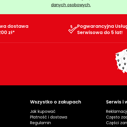
danych osobowych.
wa dostawa
Pogwarancyjna Usłu
200 zł*
Serwisowa do 5 lat!
Wszystko o zakupach
Serwis i
Jak kupować
Reklamacj
Płatność i dostawa
Często za
Regulamin
Części za