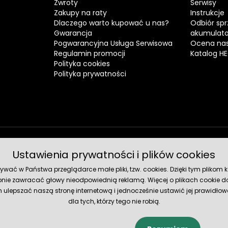
Zwroty
Serwisy
Zakupy na raty
Instrukcje
Dlaczego warto kupować u nas?
Odbiór spr
Gwarancja
akumulat
Pogwarancyjna Usługa Serwisowa
Ocena nas
Regulamin promocji
Katalog H
Polityka cookies
Polityka prywatności
Ustawienia prywatności i plików cookies
Metody 
ć w Państwa przeglądarce małe pliki, tzw. cookies. Dzięki tym plikom ko
nie zawracać głowy nieodpowiednią reklamą. Więcej o plikach cookie do
lepszać naszą stronę internetową i jednocześnie ustawić jej prawidłowe
dla tych, którzy tego nie robią.