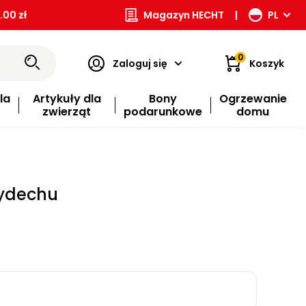
00 zł
Magazyn HECHT
|
PL
0
Zaloguj się
Koszyk
la
Artykuły dla
Bony
Ogrzewanie
zwierząt
podarunkowe
domu
wydechu