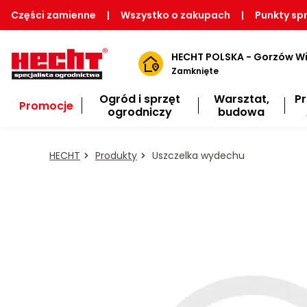
Części zamienne
|
Wszystko o zakupach
|
Punkty sp
HECHT POLSKA - Gorzów Wi
Zamknięte
Ogród i sprzęt
Warsztat,
P
Promocje
ogrodniczy
budowa
HECHT
Produkty
Uszczelka wydechu