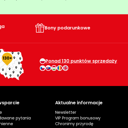
ga
Bony podarunkowe
Ponad 130 punktów sprzedaży
 wsparcie
Aktualne informacje
e
Newsletter
dawane pytania
VIP Program bonusowy
mienne
Chronimy przyrodę