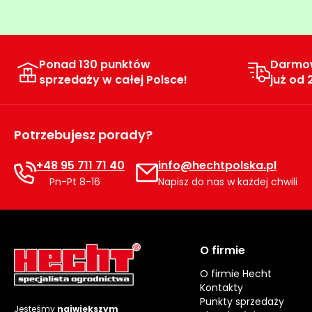
Ponad 130 punktów
Darmo
sprzedaży w całej Polsce!
już od 
Potrzebujesz porady?
+48 95 711 71 40
info@hechtpolska.pl
Pn-Pt 8-16
Napisz do nas w każdej chwili
O firmie
O firmie Hecht
Kontakty
Punkty sprzedaży
Jesteśmy
największym