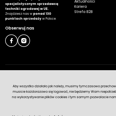
Aktualności
specjalistycznym sprzedawcą
Kariera
techniki ogrodowej w UE.
Strefa B2B
Znajdziesz nas w
ponad 130
punktach sprzedaży
w Polsce.
Obserwuj nas
Metody płatności
Aby wszystko działało jak należy, musimy tymczasowo przechowywa
musicie każdorazowo się logować, nie będziemy Wam niepotrzeb
na wykorzystywanie plików cookies i tym samym pozwalacie nam u