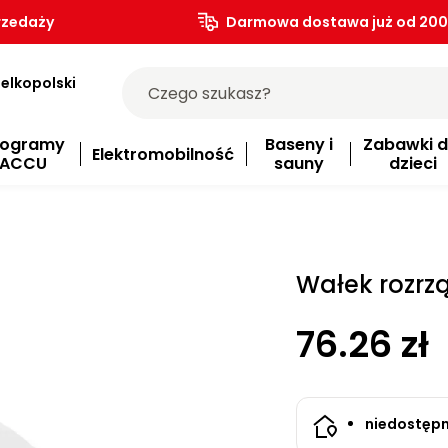
rzedaży
Darmowa dostawa już od 200.
elkopolski
rogramy
Baseny i
Zabawki d
Elektromobilność
ACCU
sauny
dzieci
Wałek rozrz
76.26 zł
niedostęp