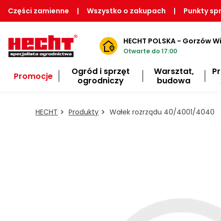
Części zamienne
|
Wszystko o zakupach
|
Punkty sp
HECHT POLSKA - Gorzów Wi
Otwarte do 17:00
Ogród i sprzęt
Warsztat,
P
Promocje
ogrodniczy
budowa
HECHT
Produkty
Wałek rozrządu 40/4001/4040