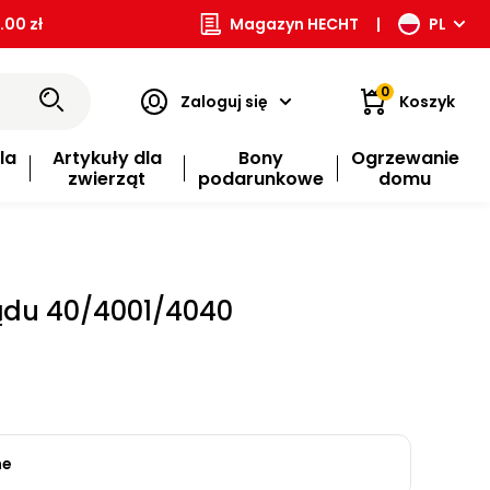
00 zł
Magazyn HECHT
|
PL
0
Zaloguj się
Koszyk
la
Artykuły dla
Bony
Ogrzewanie
zwierząt
podarunkowe
domu
ądu 40/4001/4040
ne