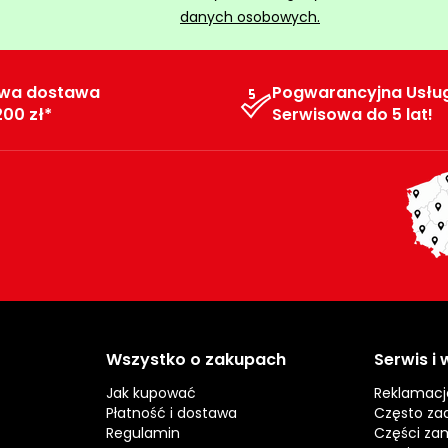
danych osobowych.
wa dostawa
Pogwarancyjna Usłu
200 zł*
Serwisowa do 5 lat!
Wszystko o zakupach
Serwis i
Jak kupować
Reklamacj
Płatność i dostawa
Często za
Regulamin
Części za