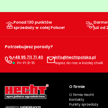
Ponad 130 punktów
Darmo
sprzedaży w całej Polsce!
już od 
Potrzebujesz porady?
+48 95 711 71 40
info@hechtpolska.pl
Pn-Pt 8-16
Napisz do nas w każdej chwili
O firmie
O firmie Hecht
Kontakty
Punkty sprzedaży
Jesteśmy
największym