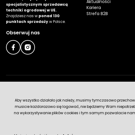
Aktualności
specjalistycznym sprzedawcą
Kariera
techniki ogrodowej w UE.
Strefa B2B
Znajdziesz nas w
ponad 130
punktach sprzedaży
w Polsce.
Obserwuj nas
Metody płatności
Aby wszystko działało jak należy, musimy tymczasowo przechowywa
musicie każdorazowo się logować, nie będziemy Wam niepotrzeb
na wykorzystywanie plików cookies i tym samym pozwalacie nam u