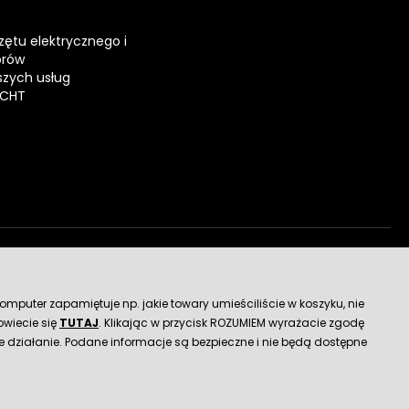
zętu elektrycznego i
orów
zych usług
ECHT
dostawy
mputer zapamiętuje np. jakie towary umieściliście w koszyku, nie
wiecie się
TUTAJ
. Klikając w przycisk ROZUMIEM wyrażacie zgodę
 działanie. Podane informacje są bezpieczne i nie będą dostępne