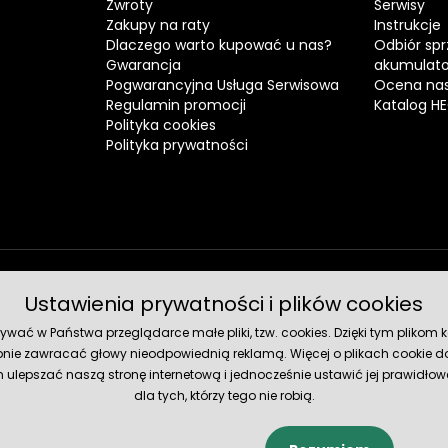
Zwroty
Serwisy
Zakupy na raty
Instrukcje
Dlaczego warto kupować u nas?
Odbiór spr
Gwarancja
akumulat
Pogwarancyjna Usługa Serwisowa
Ocena nas
Regulamin promocji
Katalog H
Polityka cookies
Polityka prywatności
Ustawienia prywatności i plików cookies
Metody 
ć w Państwa przeglądarce małe pliki, tzw. cookies. Dzięki tym plikom ko
nie zawracać głowy nieodpowiednią reklamą. Więcej o plikach cookie do
lepszać naszą stronę internetową i jednocześnie ustawić jej prawidłowe
dla tych, którzy tego nie robią.