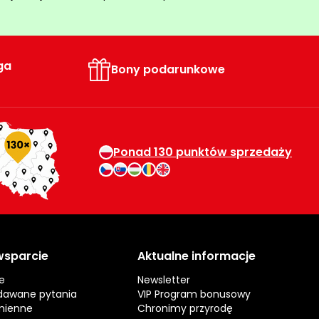
ga
Bony podarunkowe
Ponad 130 punktów sprzedaży
 wsparcie
Aktualne informacje
e
Newsletter
dawane pytania
VIP Program bonusowy
mienne
Chronimy przyrodę