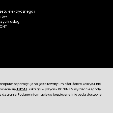
zętu elektrycznego i
orów
zych usług
ECHT
dostawy
mputer zapamiętuje np. jakie towary umieściliście w koszyku, nie
wiecie się
TUTAJ
. Klikając w przycisk ROZUMIEM wyrażacie zgodę
 działanie. Podane informacje są bezpieczne i nie będą dostępne