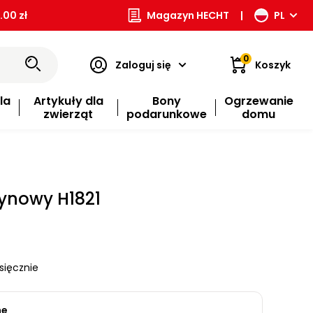
00 zł
Magazyn HECHT
|
PL
0
Zaloguj się
Koszyk
la
Artykuły dla
Bony
Ogrzewanie
zwierząt
podarunkowe
domu
ynowy H1821
sięcznie
ne