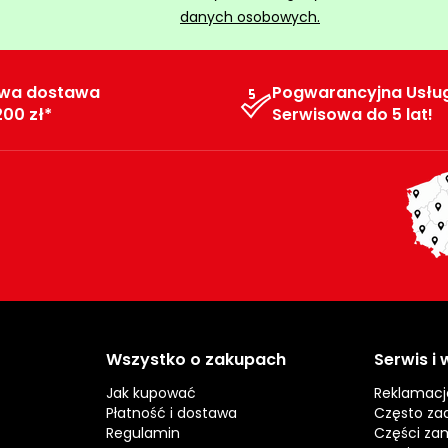
danych osobowych.
wa dostawa
Pogwarancyjna Usłu
200 zł*
Serwisowa do 5 lat!
Wszystko o zakupach
Serwis i
Jak kupować
Reklamacj
Płatność i dostawa
Często za
Regulamin
Części za