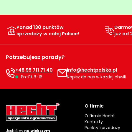
Ponad 130 punktów
Darmo
sprzedaży w całej Polsce!
już od 
Potrzebujesz porady?
+48 95 711 71 40
info@hechtpolska.pl
Pn-Pt 8-16
Napisz do nas w każdej chwili
O firmie
O firmie Hecht
Kontakty
Punkty sprzedaży
Jesteśmy
największym