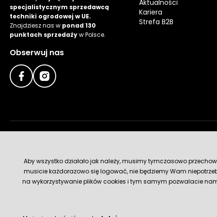
Aktualności
specjalistycznym sprzedawcą
Kariera
techniki ogrodowej w UE.
Strefa B2B
Znajdziesz nas w
ponad 130
punktach sprzedaży
w Polsce.
Obserwuj nas
Metody płatności
Aby wszystko działało jak należy, musimy tymczasowo przechowywa
musicie każdorazowo się logować, nie będziemy Wam niepotrzeb
na wykorzystywanie plików cookies i tym samym pozwalacie nam u