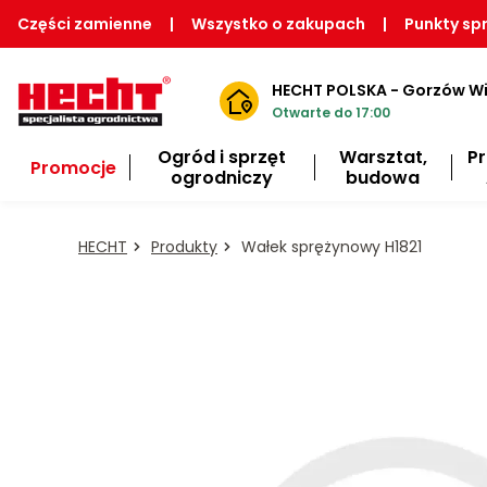
Części zamienne
|
Wszystko o zakupach
|
Punkty sp
HECHT POLSKA - Gorzów Wi
Otwarte do 17:00
Ogród i sprzęt
Warsztat,
P
Promocje
ogrodniczy
budowa
HECHT
Produkty
Wałek sprężynowy H1821