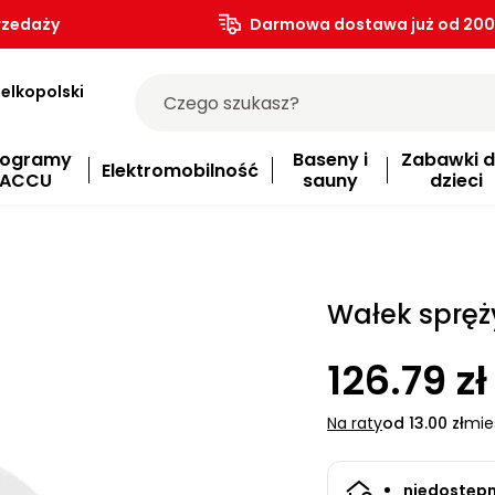
rzedaży
Darmowa dostawa już od 200.
elkopolski
rogramy
Baseny i
Zabawki d
Elektromobilność
ACCU
sauny
dzieci
Wałek spręż
126.79 zł
Na raty
od 13.00 zł
mie
niedostęp