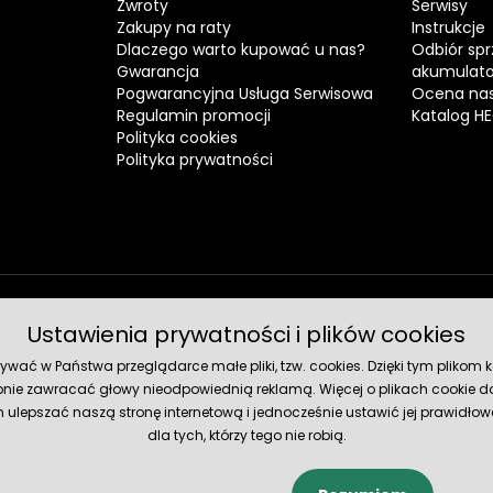
Zwroty
Serwisy
Zakupy na raty
Instrukcje
Dlaczego warto kupować u nas?
Odbiór spr
Gwarancja
akumulat
Pogwarancyjna Usługa Serwisowa
Ocena nas
Regulamin promocji
Katalog H
Polityka cookies
Polityka prywatności
Ustawienia prywatności i plików cookies
Metody 
ć w Państwa przeglądarce małe pliki, tzw. cookies. Dzięki tym plikom ko
nie zawracać głowy nieodpowiednią reklamą. Więcej o plikach cookie do
lepszać naszą stronę internetową i jednocześnie ustawić jej prawidłowe
dla tych, którzy tego nie robią.