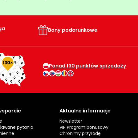
ga
Bony podarunkowe
Ponad 130 punktów sprzedaży
 wsparcie
Aktualne informacje
e
Newsletter
dawane pytania
VIP Program bonusowy
mienne
Chronimy przyrodę